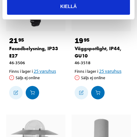
KIELLÄ
21
19
95
95
Fasadbelysning, IP33
Väggspotlight, IP44,
E27
GU10
46-3506
46-3518
25
varuhus
25
varuhus
Finns i lager i
Finns i lager i
Säljs ej online
Säljs ej online