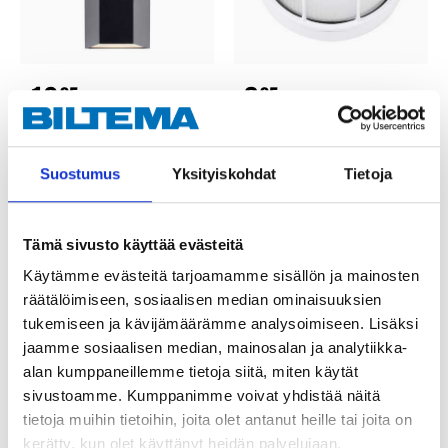
19
8
95
95
Väggspotlight, IP44,
Fasadbelysning, IP54
GU10
E27
46-3078
46-3501
Suostumus
Yksityiskohdat
Tietoja
25
varuhus
25
varuhus
Finns i lager i
Finns i lager i
Säljs ej online
Säljs ej online
Tämä sivusto käyttää evästeitä
Käytämme evästeitä tarjoamamme sisällön ja mainosten
räätälöimiseen, sosiaalisen median ominaisuuksien
tukemiseen ja kävijämäärämme analysoimiseen. Lisäksi
jaamme sosiaalisen median, mainosalan ja analytiikka-
alan kumppaneillemme tietoja siitä, miten käytät
sivustoamme. Kumppanimme voivat yhdistää näitä
tietoja muihin tietoihin, joita olet antanut heille tai joita on
kerätty, kun olet käyttänyt heidän palvelujaan.