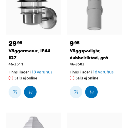
29
9
95
95
Väggarmatur, IP44
Väggspotlight,
E27
dubbelriktad, grå
46-3511
46-3503
19
varuhus
16
varuhus
Finns i lager i
Finns i lager i
Säljs ej online
Säljs ej online