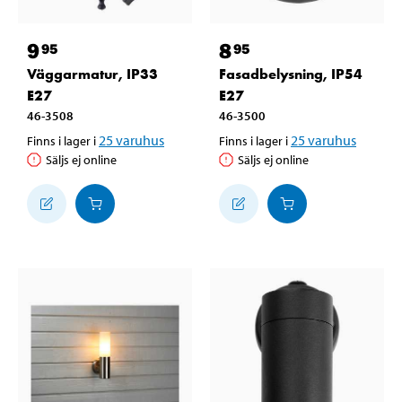
9
8
95
95
Väggarmatur, IP33
Fasadbelysning, IP54
E27
E27
46-3508
46-3500
25
varuhus
25
varuhus
Finns i lager i
Finns i lager i
Säljs ej online
Säljs ej online