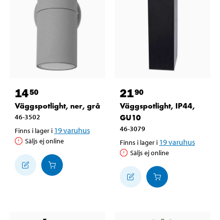
14
21
50
90
Väggspotlight, ner, grå
Väggspotlight, IP44,
46-3502
GU10
46-3079
19
varuhus
Finns i lager i
Säljs ej online
19
varuhus
Finns i lager i
Säljs ej online