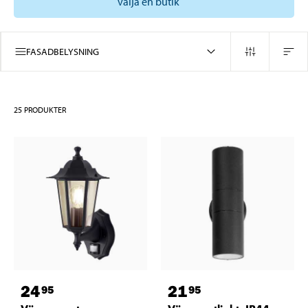
välja en butik
FASADBELYSNING
25
PRODUKTER
24
21
95
95