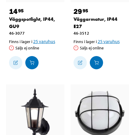
14
29
95
95
Väggspotlight, IP44,
Väggarmatur, IP44
GU9
E27
46-3077
46-3512
25
varuhus
25
varuhus
Finns i lager i
Finns i lager i
Säljs ej online
Säljs ej online