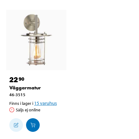
22
90
Väggarmatur
46-3515
15
varuhus
Finns i lager i
Säljs ej online