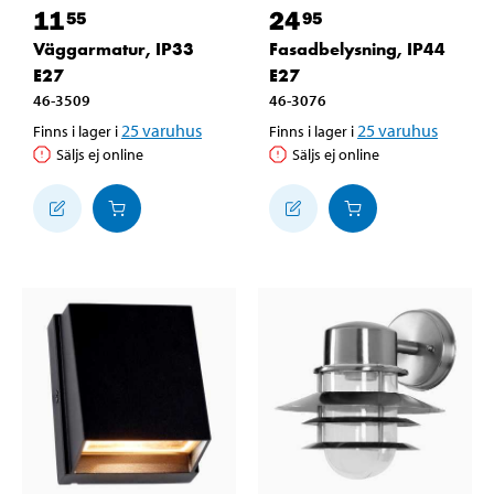
11
24
55
95
Väggarmatur, IP33
Fasadbelysning, IP44
E27
E27
46-3509
46-3076
25
varuhus
25
varuhus
Finns i lager i
Finns i lager i
Säljs ej online
Säljs ej online