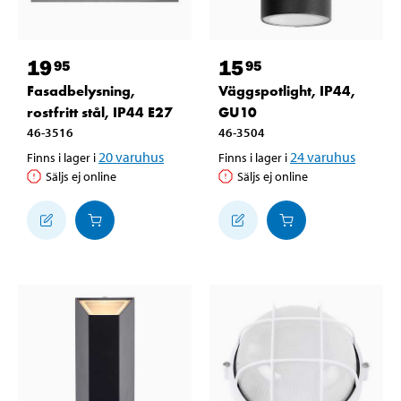
19
15
95
95
Fasadbelysning,
Väggspotlight, IP44,
rostfritt stål, IP44 E27
GU10
46-3516
46-3504
20
varuhus
24
varuhus
Finns i lager i
Finns i lager i
Säljs ej online
Säljs ej online