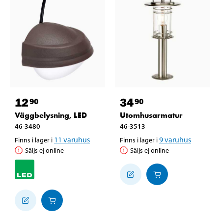
12
34
90
90
Väggbelysning, LED
Utomhusarmatur
46-3480
46-3513
11
varuhus
9
varuhus
Finns i lager i
Finns i lager i
Säljs ej online
Säljs ej online