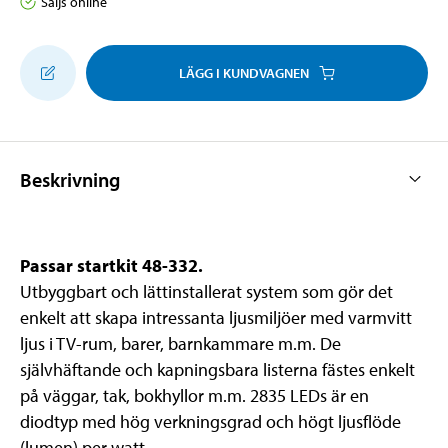
Säljs online
LÄGG I KUNDVAGNEN
Beskrivning
Passar startkit 48-332.
Utbyggbart och lättinstallerat system som gör det
enkelt att skapa intressanta ljusmiljöer med varmvitt
ljus i TV-rum, barer, barnkammare m.m. De
självhäftande och kapningsbara listerna fästes enkelt
på väggar, tak, bokhyllor m.m. 2835 LEDs är en
diodtyp med hög verkningsgrad och högt ljusflöde
(lumen) per watt.