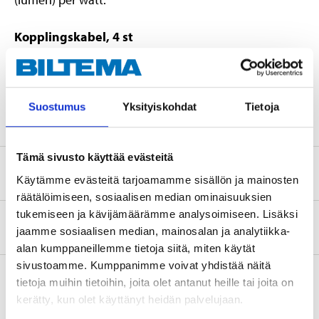
Kopplingskabel, 4 st
För ihopkoppling av kapade LED-lister runt hörn eller
liknande.
Suostumus
Yksityiskohdat
Tietoja
Tämä sivusto käyttää evästeitä
Säkerhetsinformation och övriga dokument
Käytämme evästeitä tarjoamamme sisällön ja mainosten
räätälöimiseen, sosiaalisen median ominaisuuksien
tukemiseen ja kävijämäärämme analysoimiseen. Lisäksi
Om tillverkaren
jaamme sosiaalisen median, mainosalan ja analytiikka-
alan kumppaneillemme tietoja siitä, miten käytät
sivustoamme. Kumppanimme voivat yhdistää näitä
tietoja muihin tietoihin, joita olet antanut heille tai joita on
kerätty, kun olet käyttänyt heidän palvelujaan.
Köp & Hämta