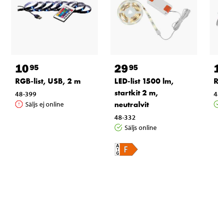
10
29
95
95
RGB-list, USB, 2 m
LED-list 1500 lm,
R
startkit 2 m,
48-399
4
neutralvit
Säljs ej online
48-332
Säljs online