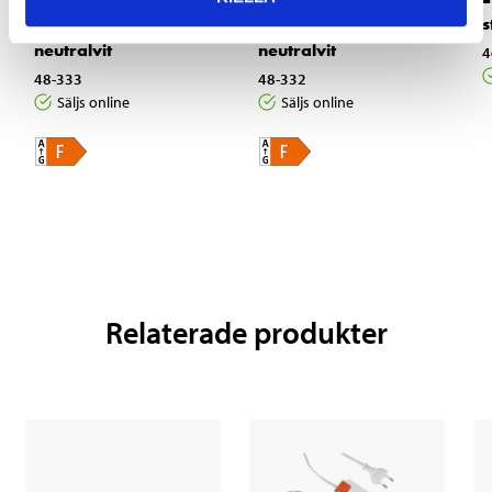
förlängning 3 m,
startkit 2 m,
s
neutralvit
neutralvit
4
48-333
48-332
Säljs online
Säljs online
Relaterade produkter