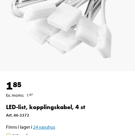
1
85
Ex. moms
:
1
47
LED-list, kopplingskabel, 4 st
Art
.
46-3372
Finns i lager i
24
varuhus