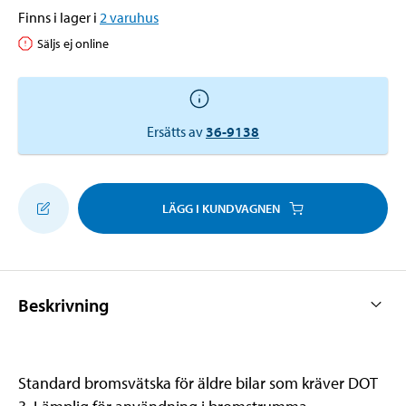
Finns i lager i
2
varuhus
Säljs ej online
Ersätts av
36-9138
LÄGG I KUNDVAGNEN
Beskrivning
Standard bromsvätska för äldre bilar som kräver DOT