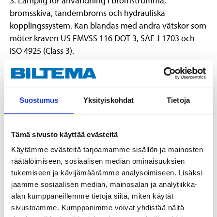
3. Lämplig för användning i bromstrumma,
bromsskiva, tandembroms och hydrauliska
kopplingssystem. Kan blandas med andra vätskor som
möter kraven US FMVSS 116 DOT 3, SAE J 1703 och
ISO 4925 (Class 3).
Suostumus
Yksityiskohdat
Tietoja
Varning
H319 Orsakar allvarlig ögonirritation.
Tämä sivusto käyttää evästeitä
H361fd Misstänks kunna skada fertiliteten. Misstänks kunna skada
det ofödda barnet.
Käytämme evästeitä tarjoamamme sisällön ja mainosten
räätälöimiseen, sosiaalisen median ominaisuuksien
Teknisk specifikation
tukemiseen ja kävijämäärämme analysoimiseen. Lisäksi
jaamme sosiaalisen median, mainosalan ja analytiikka-
alan kumppaneillemme tietoja siitä, miten käytät
Volym
5 l
sivustoamme. Kumppanimme voivat yhdistää näitä