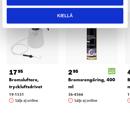
KIELLÄ
17
2
95
95
Bromsluftare,
Bromsrengöring, 400
B
tryckluftsdrivet
ml
m
19-1531
36-4566
1
Säljs ej online
Säljs ej online