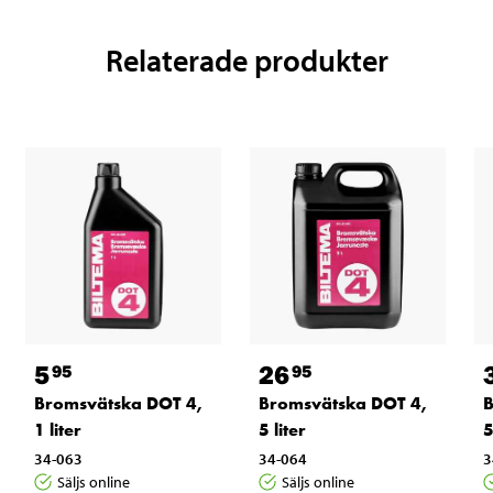
Relaterade produkter
5
26
95
95
Bromsvätska DOT 4,
Bromsvätska DOT 4,
B
1 liter
5 liter
5
34-063
34-064
3
Säljs online
Säljs online