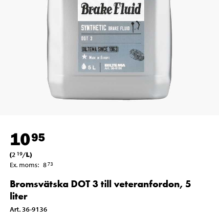
10
95
(
2
/
L
)
19
Ex. moms
:
8
73
Bromsvätska DOT 3 till veteranfordon, 5
liter
Art
.
36-9136