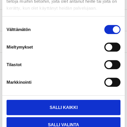
tietoja muihin tietoihin, joita olet antanut heille tai joita on
kerätty, kun olet käyttänyt heidän palvelujaan.
Säkerhetsinformation och övriga dokument
Suostumuksen
Välttämätön
valinta
Om tillverkaren
Mieltymykset
Tilastot
Köp & Hämta
Markkinointi
Köp & Hämta i ditt varuhus inom 2 timmar!
LÄS MER
SALLI KAIKKI
Andra kunder köpte också
SALLI VALINTA