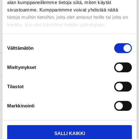
alan kumppaneillemme tietoja siitä, miten käytät
210/17 mm²/s (40/100 °C,
Viskositet
basolja)
sivustoamme. Kumppanimme voivat yhdistää näitä
tietoja muihin tietoihin, joita olet antanut heille tai joita on
Användningstemperatur
-20 – +120 °C
kerätty, kun olet käyttänyt heidän palvelujaan.
Temperatur
130 °C (max.)
Suostumuksen
Välttämätön
valinta
Säkerhetsinformation och övriga dokument
Mieltymykset
Tilastot
Om tillverkaren
Markkinointi
Köp & Hämta
SALLI KAIKKI
Köp & Hämta i ditt varuhus inom 2 timmar!