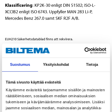
Klassificering
: KP2K-30 enligt DIN 51502; ISO-L-
XCCIB2 enligt ISO 6743. Uppfyller MAN 283 Li-P,
Mercedes Benz 267.0 samt SKF R2F A/B.
EUH210 Säkerhetsdatablad finns att rekvirera.
Teknisk specifikation
Volym
420 ml
Suostumus
Yksityiskohdat
Tietoja
Förtjockningsmedel
Litium
Basolja
Mineralolja
Tämä sivusto käyttää evästeitä
Färg
Gulbrun
Käytämme evästeitä tarjoamamme sisällön ja mainosten
räätälöimiseen, sosiaalisen median ominaisuuksien
NLGI-nr.
2
tukemiseen ja kävijämäärämme analysoimiseen. Lisäksi
Droppunkt
>180 °C
jaamme sosiaalisen median, mainosalan ja analytiikka-