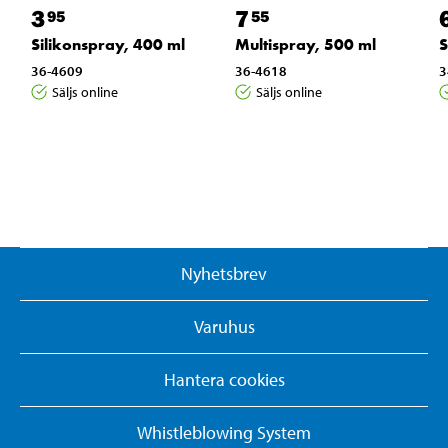
3
7
95
55
Silikonspray, 400 ml
Multispray, 500 ml
S
36-4609
36-4618
3
Säljs online
Säljs online
Nyhetsbrev
Varuhus
Hantera cookies
Whistleblowing System