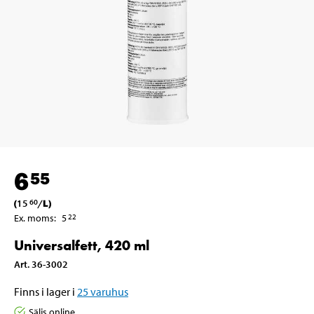
6
55
(
15
/
L
)
60
Ex. moms
:
5
22
Universalfett, 420 ml
Art
.
36-3002
Finns i lager i
25
varuhus
Säljs online