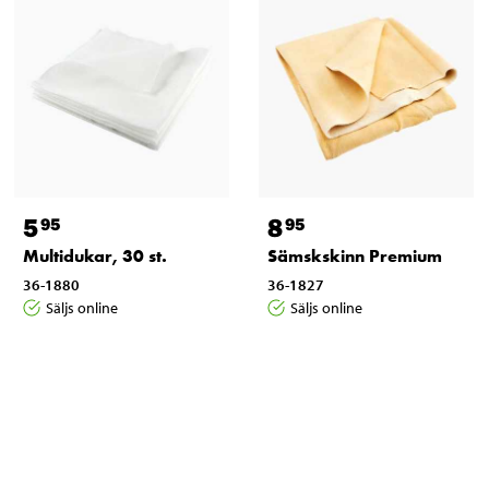
5
8
95
95
Multidukar, 30 st.
Sämskskinn Premium
36-1880
36-1827
Säljs online
Säljs online