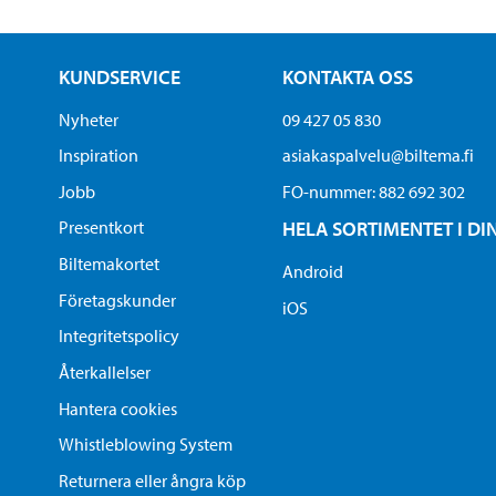
KUNDSERVICE
KONTAKTA OSS
Nyheter
09 427 05 830
Inspiration
asiakaspalvelu@biltema.fi
Jobb
FO-nummer:​ 882 692 302
Presentkort
HELA SORTIMENTET I DI
Biltemakortet
Android
Företagskunder
iOS
Integritetspolicy
Återkallelser
Hantera cookies
Whistleblowing System
Returnera eller ångra köp