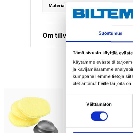
Material
Om tillverkaren
Suostumus
Tämä sivusto käyttää eväste
Käytämme evästeitä tarjoama
ja kävijämäärämme analysoim
kumppaneillemme tietoja siitä
olet antanut heille tai joita o
Suostumuksen
Välttämätön
valinta