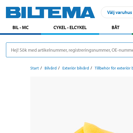
Välj varuhus
BIL - MC
CYKEL - ELCYKEL
BÅT
Start
Bilvård
Exteriör bilvård
Tillbehör för exteriör 