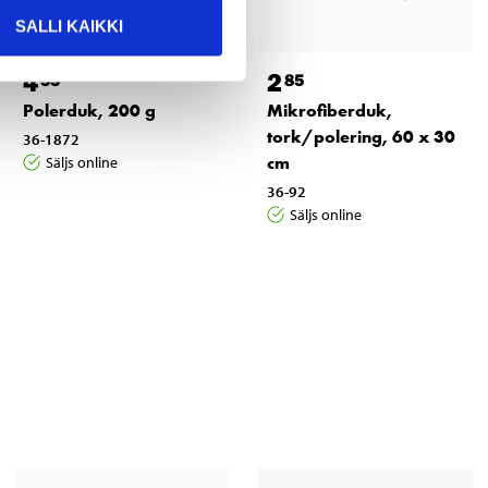
SALLI KAIKKI
4
2
55
85
Polerduk, 200 g
Mikrofiberduk,
tork/polering, 60 x 30
36-1872
cm
Säljs online
36-92
Säljs online