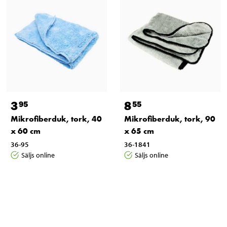
3
8
95
55
Mikrofiberduk, tork, 40
Mikrofiberduk, tork, 90
x 60 cm
x 65 cm
36-95
36-1841
Säljs online
Säljs online