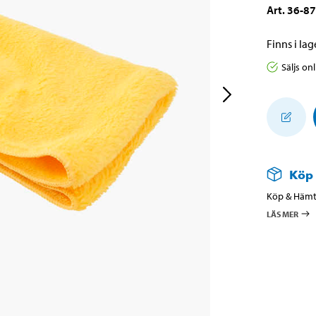
Art
.
36-87
Finns i lage
Säljs on
Köp
Köp & Hämta
LÄS MER