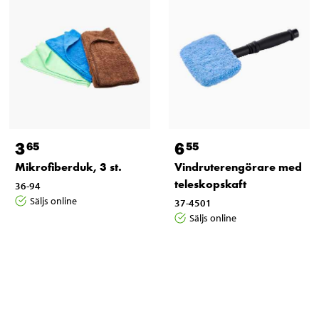
3
6
65
55
Mikrofiberduk, 3 st.
Vindruterengörare med
teleskopskaft
36-94
Säljs online
37-4501
Säljs online