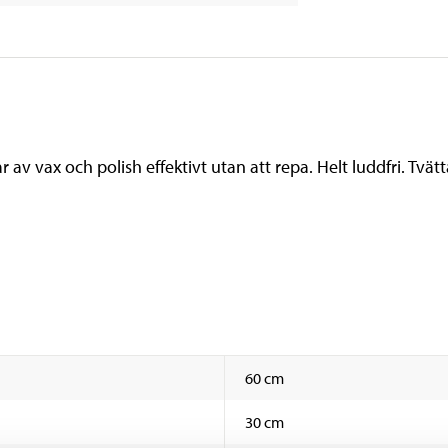
av vax och polish effektivt utan att repa. Helt luddfri. Tvät
60 cm
30 cm