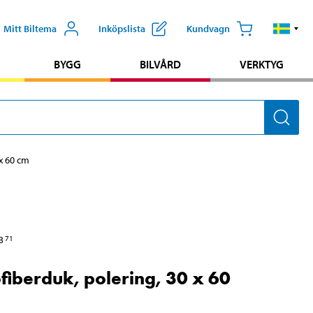
Mitt Biltema
Inköpslista
Kundvagn
BYGG
BILVÅRD
VERKTYG
 x 60 cm
3
71
fiberduk, polering, 30 x 60