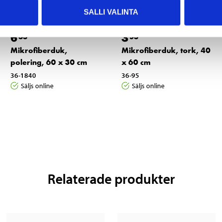
SALLI VALINTA
6
3
55
95
Mikrofiberduk,
Mikrofiberduk, tork, 40
polering, 60 x 30 cm
x 60 cm
36-1840
36-95
Säljs online
Säljs online
Relaterade produkter