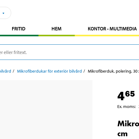
FRITID
HEM
KONTOR - MULTIMEDIA
bilvård
Mikrofiberdukar för exteriör bilvård
Mikrofiberduk, polering, 30
4
65
Ex. moms
:
Mikro
cm