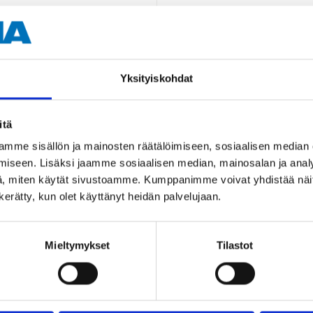
100 % polyester
Yksityiskohdat
itä
mme sisällön ja mainosten räätälöimiseen, sosiaalisen median
Andra kunder köpte också
iseen. Lisäksi jaamme sosiaalisen median, mainosalan ja analy
, miten käytät sivustoamme. Kumppanimme voivat yhdistää näitä t
n kerätty, kun olet käyttänyt heidän palvelujaan.
Mieltymykset
Tilastot