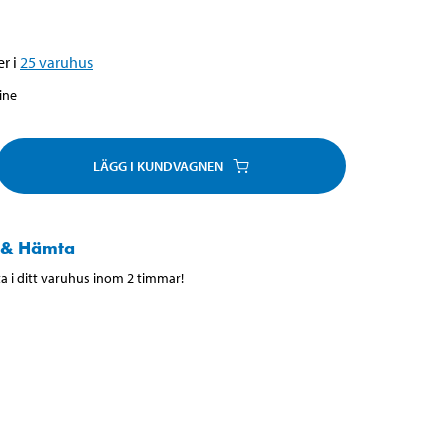
r i
25
varuhus
line
LÄGG I KUNDVAGNEN
 & Hämta
 i ditt varuhus inom 2 timmar!