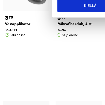
KIELLÄ
3
3
75
65
Vaxapplikator
Mikrofiberduk, 3 st.
36-1813
36-94
Säljs online
Säljs online