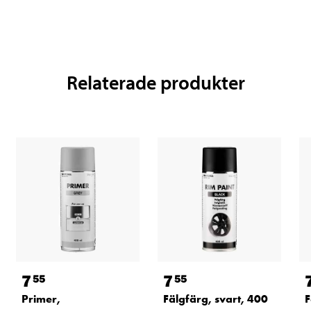
Relaterade produkter
7
7
55
55
Primer,
Fälgfärg, svart, 400
F