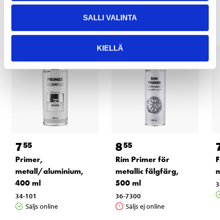
Andra kunder köpte också
SALLI VALINTA
KIELLÄ
7
8
55
55
Primer,
Rim Primer för
F
metall/aluminium,
metallic fälgfärg,
m
400 ml
500 ml
3
34-101
36-7300
Säljs online
Säljs ej online