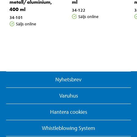
metall/aluminium,
ml
m
400 ml
34-122
3
Säljs online
34-101
Säljs online
Nyhetsbrev
Varuhus
Hantera cookies
Whistleblowing System