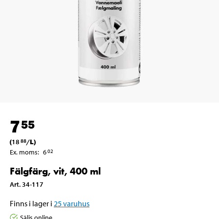
7
55
(
18
/
L
)
88
Ex. moms
:
6
02
Fälgfärg, vit, 400 ml
Art
.
34-117
Finns i lager i
25
varuhus
Säljs online