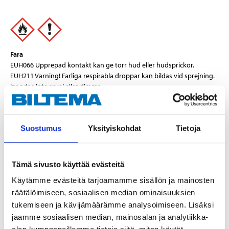
Fara
EUH066 Upprepad kontakt kan ge torr hud eller hudsprickor.
EUH211 Varning! Farliga respirabla droppar kan bildas vid sprejning.
Inandas inte sprej eller dimma.
H222 Extremt brandfarlig aerosol.
H229 Tryckbehållare: Kan sprängas vid uppvärmning.
H319 Orsakar allvarlig ögonirritation.
Suostumus
Yksityiskohdat
Tietoja
H336 Kan göra att man blir dåsig eller omtöcknad.
Teknisk specifikation
Tämä sivusto käyttää evästeitä
Käytämme evästeitä tarjoamamme sisällön ja mainosten
Volym
400 ml
räätälöimiseen, sosiaalisen median ominaisuuksien
Färg
Vit
tukemiseen ja kävijämäärämme analysoimiseen. Lisäksi
Beröringstorr
15–20 minuter
jaamme sosiaalisen median, mainosalan ja analytiikka-