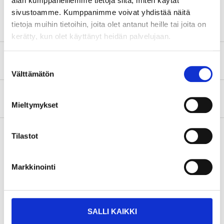
alan kumppaneillemme tietoja siitä, miten käytät
Genomtorr
24–36 timmar
sivustoamme. Kumppanimme voivat yhdistää näitä
tietoja muihin tietoihin, joita olet antanut heille tai joita on
kerätty, kun olet käyttänyt heidän palvelujaan.
Säkerhetsinformation och övriga dokument
Suostumuksen
Välttämätön
valinta
Om tillverkaren
Mieltymykset
Tilastot
Köp & Hämta
Markkinointi
Köp & Hämta i ditt varuhus inom 2 timmar!
LÄS MER
SALLI KAIKKI