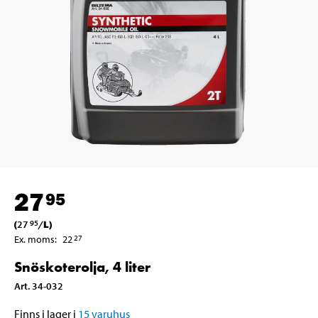
27
95
(
27
/
L
)
95
Ex. moms
:
22
27
Snöskoterolja, 4 liter
Art
.
34-032
Finns i lager i
15
varuhus