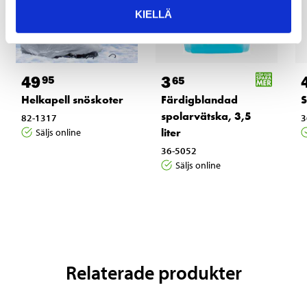
KIELLÄ
49
3
95
65
Helkapell snöskoter
Färdigblandad
S
spolarvätska, 3,5
82-1317
3
liter
Säljs online
36-5052
Säljs online
Relaterade produkter