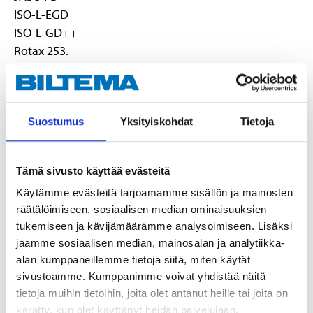
ISO-L-EGD
ISO-L-GD++
Rotax 253.
EUH066 Upprepad kontakt kan ge torr hud eller hudsprickor.
Suostumus
Yksityiskohdat
Tietoja
EUH210 Säkerhetsdatablad finns att rekvirera.
Teknisk specifikation
Tämä sivusto käyttää evästeitä
Käytämme evästeitä tarjoamamme sisällön ja mainosten
Volym
4 l
räätälöimiseen, sosiaalisen median ominaisuuksien
tukemiseen ja kävijämäärämme analysoimiseen. Lisäksi
jaamme sosiaalisen median, mainosalan ja analytiikka-
alan kumppaneillemme tietoja siitä, miten käytät
Säkerhetsinformation och övriga dokument
sivustoamme. Kumppanimme voivat yhdistää näitä
tietoja muihin tietoihin, joita olet antanut heille tai joita on
kerätty, kun olet käyttänyt heidän palvelujaan.