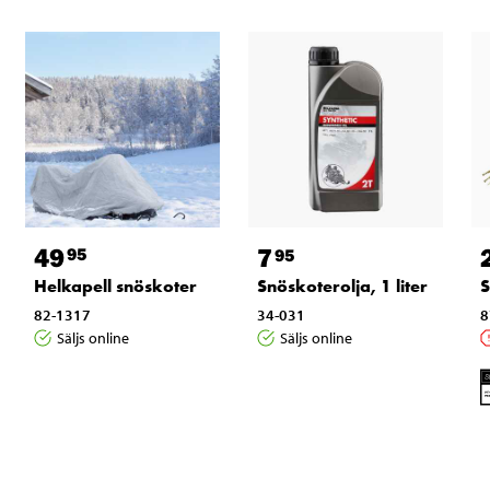
49
7
95
95
Helkapell snöskoter
S
Snöskoterolja, 1 liter
82-1317
8
34-031
Säljs online
Säljs online