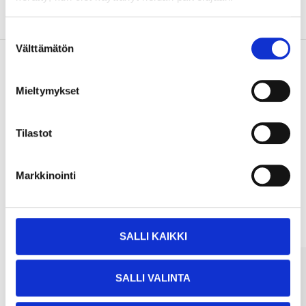
Om tillverkaren
Suostumuksen
Välttämätön
valinta
Mieltymykset
Köp & Hämta
Köp & Hämta i ditt varuhus inom 2 timmar!
Tilastot
LÄS MER
Markkinointi
Andra kunder köpte också
SALLI KAIKKI
SALLI VALINTA