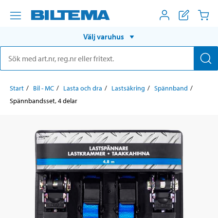
Välj varuhus
Start
Bil - MC
Lasta och dra
Lastsäkring
Spännband
Spännbandsset, 4 delar