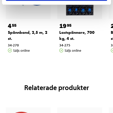
4
19
55
95
Spännband, 2,5 m, 2
Lastspännare, 700
B
st.
kg, 4 st.
s
34-270
34-275
3
Säljs online
Säljs online
Relaterade produkter