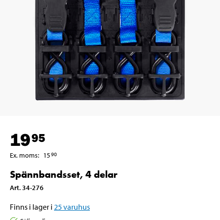
19
95
Ex. moms
:
15
90
Spännbandsset, 4 delar
Art
.
34-276
Finns i lager i
25
varuhus