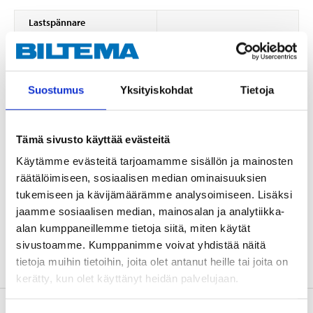
Lastspännare
Surrningsstyrka
1400 kg
Brottstyrka
700 kg
Suostumus
Yksityiskohdat
Tietoja
Längd
4500 mm
Bredd
25 mm
Tämä sivusto käyttää evästeitä
Snabbspännare
Käytämme evästeitä tarjoamamme sisällön ja mainosten
Surrningsstyrka
1100 kg
räätälöimiseen, sosiaalisen median ominaisuuksien
Brottstyrka
550 kg
tukemiseen ja kävijämäärämme analysoimiseen. Lisäksi
jaamme sosiaalisen median, mainosalan ja analytiikka-
Längd
1800 mm
alan kumppaneillemme tietoja siitä, miten käytät
Bredd
25 m
sivustoamme. Kumppanimme voivat yhdistää näitä
tietoja muihin tietoihin, joita olet antanut heille tai joita on
kerätty, kun olet käyttänyt heidän palvelujaan.