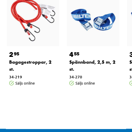
2
4
95
55
Bagagestroppar, 2
Spännband, 2,5 m, 2
S
st.
st.
s
34-219
34-270
3
Säljs online
Säljs online