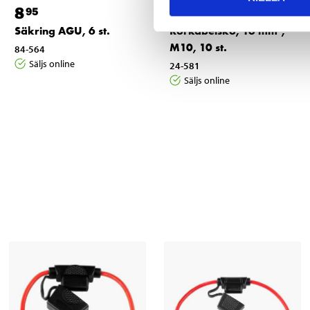
8
7
95
55
Säkring AGU, 6 st.
Rörkabelsko, 16 mm²,
M10, 10 st.
84-564
Säljs online
24-581
Säljs online