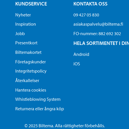
KUNDSERVICE
KONTAKTA OSS
Nyheter
09 427 05 830
Inspiration
asiakaspalvelu@biltema.fi
Jobb
FO-nummer:​ 882 692 302
Presentkort
HELA SORTIMENTET I DI
Biltemakortet
Android
Företagskunder
iOS
Integritetspolicy
Återkallelser
Hantera cookies
Whistleblowing System
Returnera eller ångra köp
© 2025 Biltema. Alla rättigheter förbehålls.