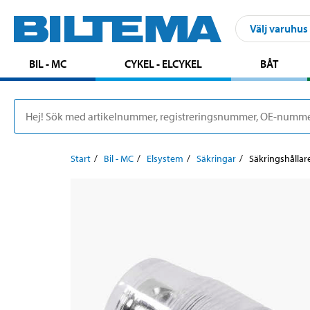
Välj varuhus
BIL - MC
CYKEL - ELCYKEL
BÅT
Start
Bil - MC
Elsystem
Säkringar
Säkringshållar