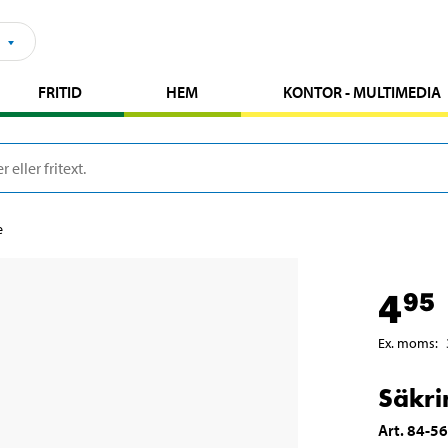
FRITID
HEM
KONTOR - MULTIMEDIA
e
4
95
Ex. moms
:
Säkri
Art
.
84-5