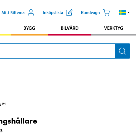
Mitt Biltema
Inköpslista
Kundvagn
BYGG
BILVÅRD
VERKTYG
3
94
ngshållare
63