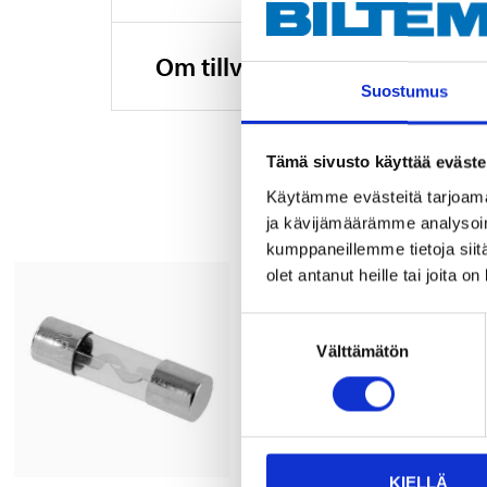
Om tillverkaren
Suostumus
Tämä sivusto käyttää eväste
Käytämme evästeitä tarjoama
ja kävijämäärämme analysoim
kumppaneillemme tietoja siitä
olet antanut heille tai joita o
Suostumuksen
Välttämätön
valinta
KIELLÄ