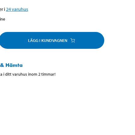
r i
24
varuhus
line
LÄGG I KUNDVAGNEN
 & Hämta
 i ditt varuhus inom 2 timmar!