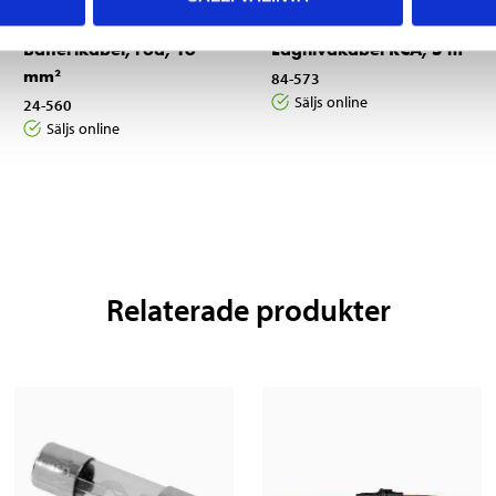
29
14
95
95
Batterikabel, röd, 16
Lågnivåkabel RCA, 5 m
mm²
84-573
Säljs online
24-560
Säljs online
Relaterade produkter