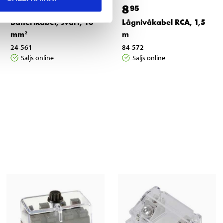
29
8
95
95
Batterikabel, svart, 16
Lågnivåkabel RCA, 1,5
mm²
m
24-561
84-572
Säljs online
Säljs online