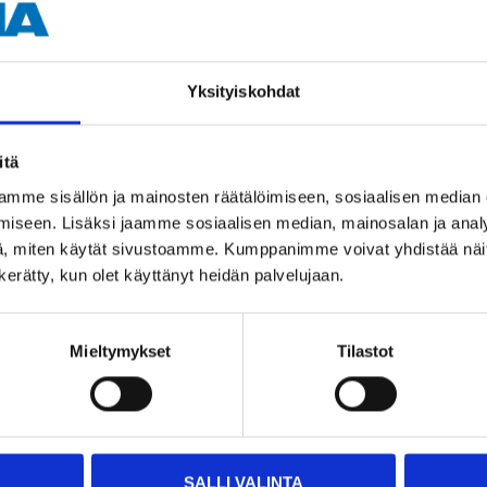
Yksityiskohdat
itä
Andra kunder köpte också
mme sisällön ja mainosten räätälöimiseen, sosiaalisen median
iseen. Lisäksi jaamme sosiaalisen median, mainosalan ja analy
, miten käytät sivustoamme. Kumppanimme voivat yhdistää näitä t
n kerätty, kun olet käyttänyt heidän palvelujaan.
Mieltymykset
Tilastot
SALLI VALINTA