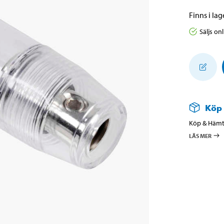
Finns i lage
Säljs on
Köp
Köp & Hämta
LÄS MER