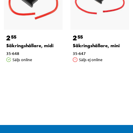
2
2
55
55
Säkringshållare, midi
Säkringshållare, mini
35-648
35-647
Säljs online
Säljs ej online