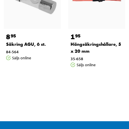
8
1
95
95
Säkring AGU, 6 st.
Hängsäkringshållare, 5
x 20 mm
84-564
Säljs online
35-658
Säljs online