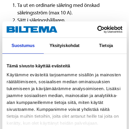
Ta ut en ordinarie säkring med önskad
säkringsström (max 10 A).
Sätt i säkringshållaren.
Sätt tillbaka ordinarie säkring i hållaren närmast
säkringsboxen.
Anslut kabeln till enheten som ska
Suostumus
Yksityiskohdat
Tietoja
spänningsmatas.
Sätt i säkring för den nya enheten i
säkringshållaren.
Tämä sivusto käyttää evästeitä
Käytämme evästeitä tarjoamamme sisällön ja mainosten
räätälöimiseen, sosiaalisen median ominaisuuksien
Teknisk specifikation
tukemiseen ja kävijämäärämme analysoimiseen. Lisäksi
jaamme sosiaalisen median, mainosalan ja analytiikka-
alan kumppaneillemme tietoja siitä, miten käytät
Ström
10 A (max)
sivustoamme. Kumppanimme voivat yhdistää näitä
Kabellängd
130 mm
tietoja muihin tietoihin, joita olet antanut heille tai joita on
kerätty, kun olet käyttänyt heidän palvelujaan.