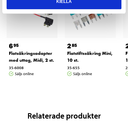
KIELLÄ
6
2
95
85
Flatsäkringsadapter
Flatstiftssäkring Mini,
F
med uttag, Midi, 2 st.
10 st.
1
35-6008
35-655
2
Säljs online
Säljs online
Relaterade produkter