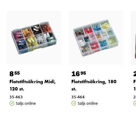
8
16
55
95
Flatstiftsäkring Midi,
Flatstiftsäkring, 180
F
120 st.
st.
1
35-463
35-464
2
Säljs online
Säljs online