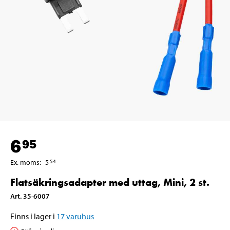
6
95
Ex. moms
:
5
54
Flatsäkringsadapter med uttag, Mini, 2 st.
Art
.
35-6007
Finns i lager i
17
varuhus