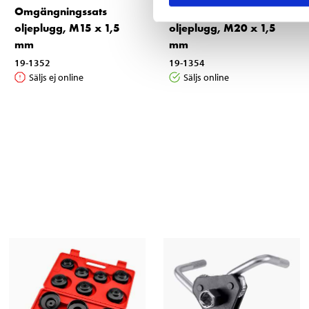
Omgängningssats
Omgängningssats
oljeplugg, M15 x 1,5
oljeplugg, M20 x 1,5
mm
mm
19-1352
19-1354
Säljs ej online
Säljs online