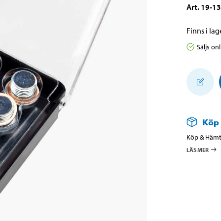
Art
.
19-1
Finns i lage
Säljs on
Köp
Köp & Hämta
LÄS MER