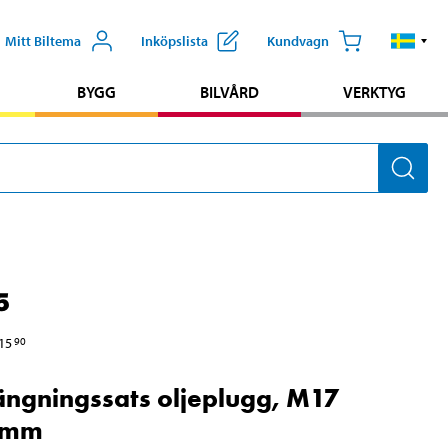
Mitt Biltema
Inköpslista
Kundvagn
BYGG
BILVÅRD
VERKTYG
5
15
90
gningssats oljeplugg, M17
5 mm