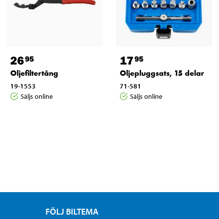
26
17
95
95
Oljefiltertång
Oljepluggsats, 15 delar
19-1553
71-581
Säljs online
Säljs online
FÖLJ BILTEMA