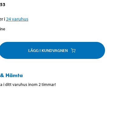
353
r i
24
varuhus
line
LÄGG I KUNDVAGNEN
 & Hämta
 i ditt varuhus inom 2 timmar!