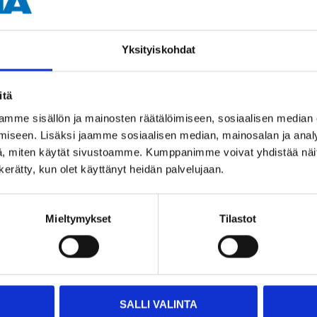
Yksityiskohdat
Andra kunder köpte också
itä
mme sisällön ja mainosten räätälöimiseen, sosiaalisen median
iseen. Lisäksi jaamme sosiaalisen median, mainosalan ja analy
, miten käytät sivustoamme. Kumppanimme voivat yhdistää näitä t
n kerätty, kun olet käyttänyt heidän palvelujaan.
Mieltymykset
Tilastot
SALLI VALINTA
16
15
95
95