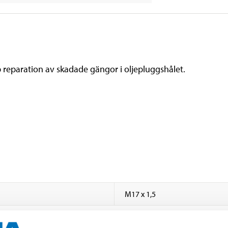
 reparation av skadade gängor i oljepluggshålet.
M17 x 1,5