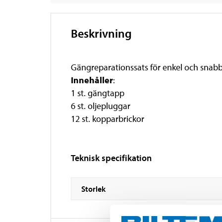
Beskrivning
Gängreparationssats för enkel och snabb
Innehåller
:
1 st. gängtapp
6 st. oljepluggar
12 st. kopparbrickor
Teknisk specifikation
Storlek