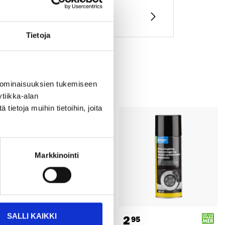
Tietoja
 ominaisuuksien tukemiseen
tiikka-alan
ietoja muihin tietoihin, joita
Markkinointi
SALLI KAIKKI
6
2
95
95