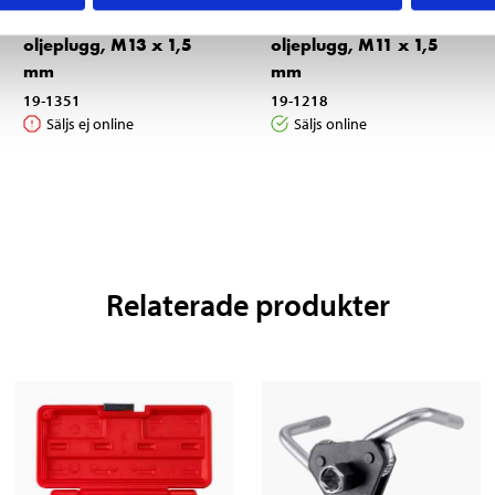
Omgängningssats
Omgängningssats
oljeplugg, M13 x 1,5
oljeplugg, M11 x 1,5
mm
mm
19-1351
19-1218
Säljs ej online
Säljs online
Relaterade produkter