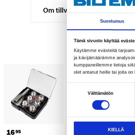
Om tillverkaren
Suostumus
Tämä sivusto käyttää eväste
Käytämme evästeitä tarjoama
ja kävijämäärämme analysoim
kumppaneillemme tietoja siitä
olet antanut heille tai joita o
Suostumuksen
Välttämätön
valinta
KIELLÄ
16
23
95
95