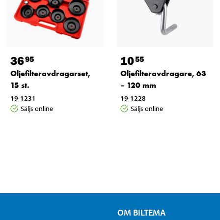
36
10
95
55
Oljefilteravdragarset,
Oljefilteravdragare, 63
15 st.
– 120 mm
19-1231
19-1228
Säljs online
Säljs online
OM BILTEMA