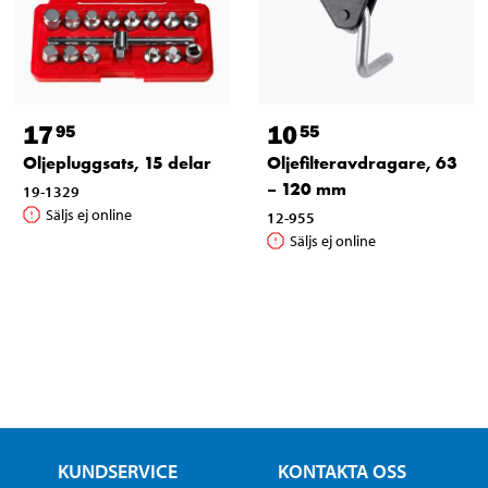
17
10
95
55
Oljepluggsats, 15 delar
Oljefilteravdragare, 63
– 120 mm
19-1329
Säljs ej online
12-955
Säljs ej online
KUNDSERVICE
KONTAKTA OSS