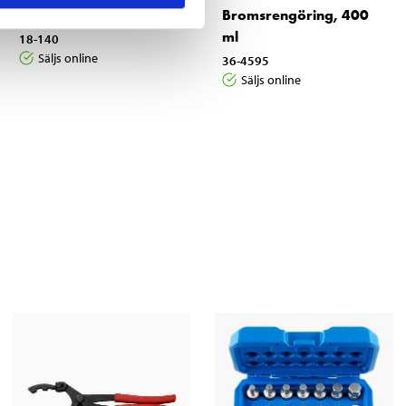
Svängjärn
Bromsrengöring, 400
ml
18-140
Säljs online
36-4595
Säljs online