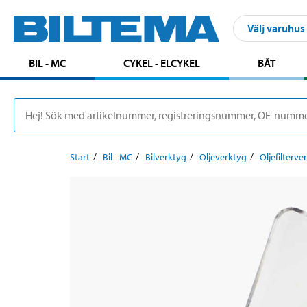
Välj varuhus
BIL - MC
CYKEL - ELCYKEL
BÅT
Start
Bil - MC
Bilverktyg
Oljeverktyg
Oljefilterve