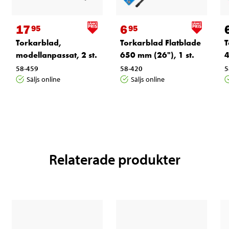
17
6
95
95
Torkarblad,
Torkarblad Flatblade
T
modellanpassat, 2 st.
650 mm (26"), 1 st.
4
58-459
58-420
5
Säljs online
Säljs online
Relaterade produkter