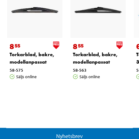
8
8
55
55
Torkarblad, bakre,
Torkarblad, bakre,
T
modellanpassat
modellanpassat
3
58-575
58-563
5
Säljs online
Säljs online
Nyhetsbrev