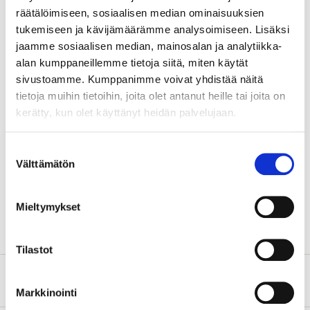
11/2012-, VW Polo 06/2009-.
räätälöimiseen, sosiaalisen median ominaisuuksien
tukemiseen ja kävijämäärämme analysoimiseen. Lisäksi
jaamme sosiaalisen median, mainosalan ja analytiikka-
OBS
! Torkarblad är en slitdel som ska bytas var 12
alan kumppaneillemme tietoja siitä, miten käytät
månad men rekommenderas att byta var 6 månad,
sivustoamme. Kumppanimme voivat yhdistää näitä
vid tex hjulskifte.
tietoja muihin tietoihin, joita olet antanut heille tai joita on
kerätty, kun olet käyttänyt heidän palvelujaan.
Teknisk specifikation
Suostumuksen
Välttämätön
valinta
Längd
280 mm (11")
Antal
1 st.
Mieltymykset
Tilastot
Om tillverkaren
Markkinointi