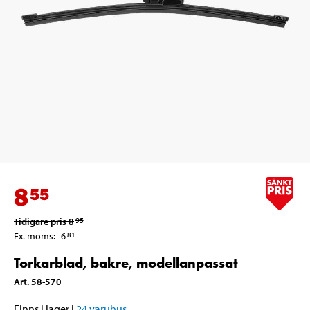
8
55
Tidigare pris
8
95
Ex. moms
:
6
81
Torkarblad, bakre, modellanpassat
Art
.
58-570
Finns i lager i
24
varuhus