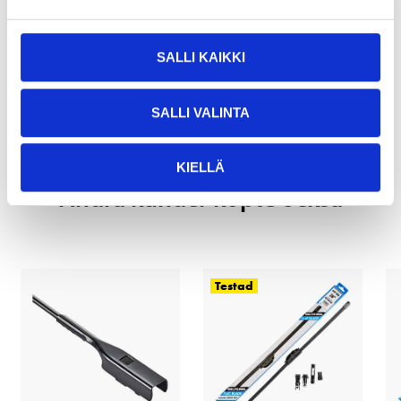
SALLI KAIKKI
Köp & Hämta
Köp & Hämta i ditt varuhus inom 2 timmar!
SALLI VALINTA
LÄS MER
KIELLÄ
Andra kunder köpte också
Testad