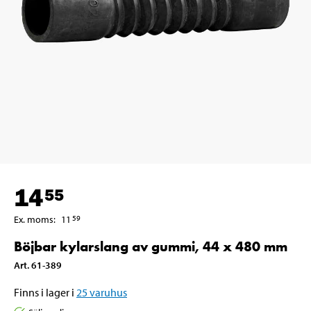
14
55
Ex. moms
:
11
59
Böjbar kylarslang av gummi, 44 x 480 mm
Art
.
61-389
Finns i lager i
25
varuhus