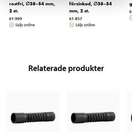
rostfri, ∅38–54 mm,
förzinkad, ∅38–54
g
2 st.
mm, 2 st.
6
61-909
61-857
Säljs online
Säljs online
Relaterade produkter