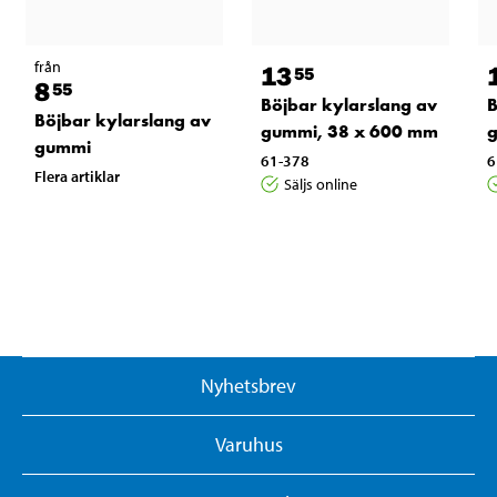
från
13
55
8
55
Böjbar kylarslang av
B
Böjbar kylarslang av
gummi, 38 x 600 mm
g
gummi
61-378
6
Flera artiklar
Säljs online
Nyhetsbrev
Varuhus