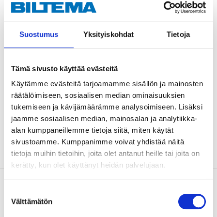
Teknisk specifikation
Suostumus
Yksityiskohdat
Tietoja
Invändig diameter
44 mm
Längd
480 mm
Tämä sivusto käyttää evästeitä
Tryck
7,5 bar
Käytämme evästeitä tarjoamamme sisällön ja mainosten
räätälöimiseen, sosiaalisen median ominaisuuksien
Temperaturområde
-40–+125 °C
tukemiseen ja kävijämäärämme analysoimiseen. Lisäksi
jaamme sosiaalisen median, mainosalan ja analytiikka-
alan kumppaneillemme tietoja siitä, miten käytät
sivustoamme. Kumppanimme voivat yhdistää näitä
Om tillverkaren
tietoja muihin tietoihin, joita olet antanut heille tai joita on
kerätty, kun olet käyttänyt heidän palvelujaan.
Suostumuksen
Välttämätön
valinta
Köp & Hämta