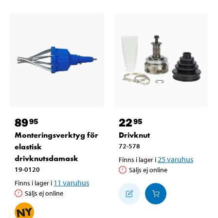
89
22
95
95
Monteringsverktyg för
Drivknut
elastisk
72-578
drivknutsdamask
25
varuhus
Finns i lager i
19-0120
Säljs ej online
11
varuhus
Finns i lager i
Säljs ej online