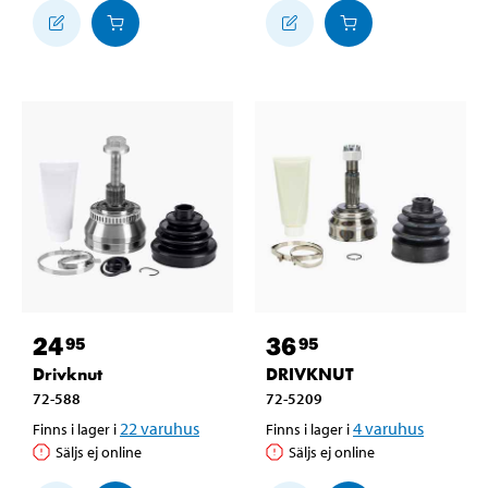
24
36
95
95
Drivknut
DRIVKNUT
72-588
72-5209
22
varuhus
4
varuhus
Finns i lager i
Finns i lager i
Säljs ej online
Säljs ej online