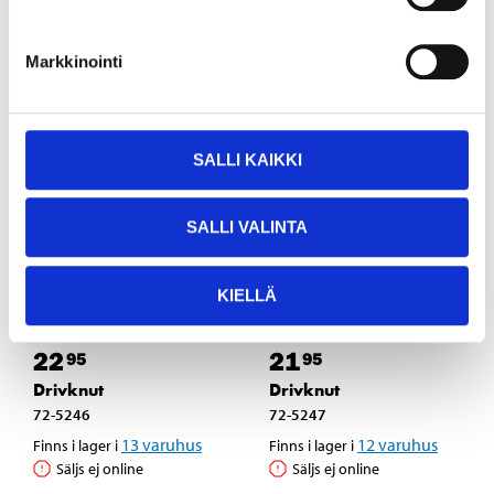
Markkinointi
SALLI KAIKKI
SALLI VALINTA
KIELLÄ
22
21
95
95
Drivknut
Drivknut
72-5246
72-5247
13
varuhus
12
varuhus
Finns i lager i
Finns i lager i
Säljs ej online
Säljs ej online