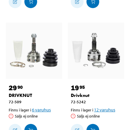
29
19
90
95
DRIVKNUT
Drivknut
72-509
72-5242
6
varuhus
12
varuhus
Finns i lager i
Finns i lager i
Säljs ej online
Säljs ej online