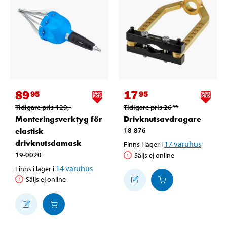
89
17
95
95
Tidigare pris
129
,-
Tidigare pris
26
95
Monteringsverktyg för
Drivknutsavdragare
elastisk
18-876
drivknutsdamask
17
varuhus
Finns i lager i
19-0020
Säljs ej online
14
varuhus
Finns i lager i
Säljs ej online