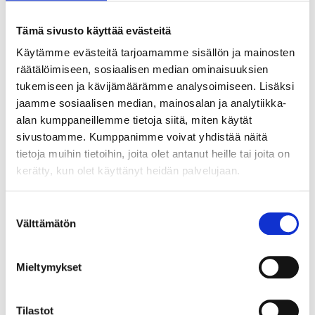
Tämä sivusto käyttää evästeitä
Käytämme evästeitä tarjoamamme sisällön ja mainosten
räätälöimiseen, sosiaalisen median ominaisuuksien
tukemiseen ja kävijämäärämme analysoimiseen. Lisäksi
jaamme sosiaalisen median, mainosalan ja analytiikka-
alan kumppaneillemme tietoja siitä, miten käytät
sivustoamme. Kumppanimme voivat yhdistää näitä
tietoja muihin tietoihin, joita olet antanut heille tai joita on
kerätty, kun olet käyttänyt heidän palvelujaan.
Suostumuksen
Välttämätön
valinta
24
18
95
95
Drivknut
Drivknut
Mieltymykset
72-5241
72-575
21
varuhus
24
varuhus
Finns i lager i
Finns i lager i
Säljs ej online
Säljs ej online
Tilastot