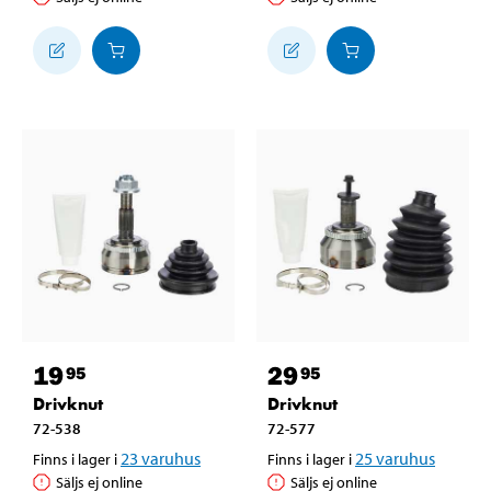
19
29
95
95
Drivknut
Drivknut
72-538
72-577
23
varuhus
25
varuhus
Finns i lager i
Finns i lager i
Säljs ej online
Säljs ej online