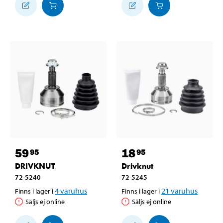
59
18
95
95
DRIVKNUT
Drivknut
72-5240
72-5245
4
varuhus
21
varuhus
Finns i lager i
Finns i lager i
Säljs ej online
Säljs ej online