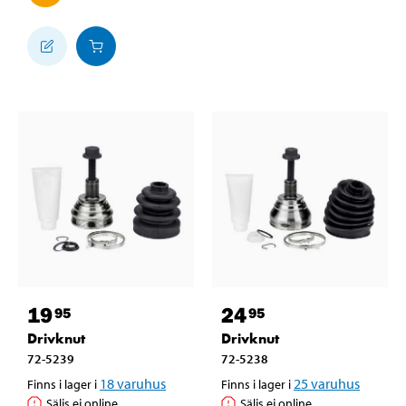
19
24
95
95
Drivknut
Drivknut
72-5239
72-5238
18
varuhus
25
varuhus
Finns i lager i
Finns i lager i
Säljs ej online
Säljs ej online