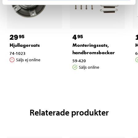
29
4
95
95
Hjullagersats
Monteringssats,
handbromsbackar
74-1023
6
Säljs ej online
59-420
Säljs online
Relaterade produkter