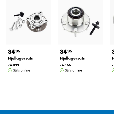
34
34
95
95
Hjullagersats
Hjullagersats
H
74-099
74-166
7
Säljs online
Säljs online