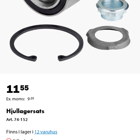
11
55
Ex. moms
:
9
20
Hjullagersats
Art
.
74-152
Finns i lager i
12
varuhus