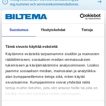
reg.nummer och servicerekommendationer.
Suostumus
Yksityiskohdat
Tietoja
Beskrivning
Tämä sivusto käyttää evästeitä
Teknisk specifikation
Käytämme evästeitä tarjoamamme sisällön ja mainosten
räätälöimiseen, sosiaalisen median ominaisuuksien
tukemiseen ja kävijämäärämme analysoimiseen. Lisäksi
Bredd
37 mm
jaamme sosiaalisen median, mainosalan ja analytiikka-
Innerdiameter
42 mm
alan kumppaneillemme tietoja siitä, miten käytät
sivustoamme. Kumppanimme voivat yhdistää näitä
Ytterdiameter
75 mm
tietoja muihin tietoihin, joita olet antanut heille tai joita on
kerätty, kun olet käyttänyt heidän palvelujaan.