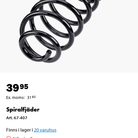
39
95
Ex. moms
:
31
83
Spiralfjäder
Art
.
67-407
Finns i lager i
20
varuhus