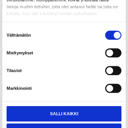
Position
Bakaxel
tietoja muihin tietoihin, joita olet antanut heille tai joita on
För fordon utan
kerätty, kun olet käyttänyt heidän palvelujaan.
Chassi
sportchassi
För fordon utan
Fordonsutrustning
Suostumuksen
nivåreglering.
Välttämätön
valinta
Mieltymykset
Om tillverkaren
Tilastot
Markkinointi
Köp & Hämta
Köp & Hämta i ditt varuhus inom 2 timmar!
LÄS MER
SALLI KAIKKI