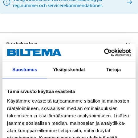
reg.nummer och servicerekommendationer.
Beskrivning
Suostumus
Yksityiskohdat
Tietoja
OE: 5062401, 4566733
Tämä sivusto käyttää evästeitä
Käytämme evästeitä tarjoamamme sisällön ja mainosten
Teknisk specifikation
räätälöimiseen, sosiaalisen median ominaisuuksien
tukemiseen ja kävijämäärämme analysoimiseen. Lisäksi
Tråddiameter
11 mm
jaamme sosiaalisen median, mainosalan ja analytiikka-
alan kumppaneillemme tietoja siitä, miten käytät
Längd
415 mm
sivustoamme. Kumppanimme voivat yhdistää näitä