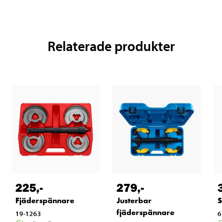
Relaterade produkter
225
,-
279
,-
Fjäderspännare
Justerbar
S
fjäderspännare
19-1263
6