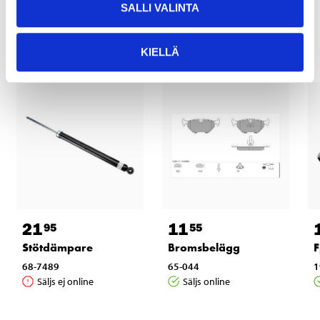
SALLI VALINTA
Andra kunder köpte också
KIELLÄ
21
11
95
55
Stötdämpare
Bromsbelägg
F
68-7489
65-044
1
Säljs ej online
Säljs online