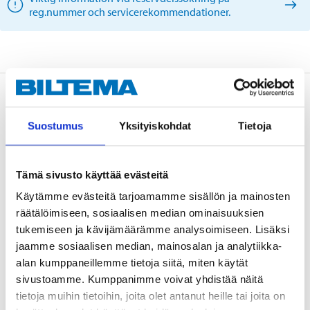
reg.nummer och servicerekommendationer.
Beskrivning
Suostumus
Yksityiskohdat
Tietoja
Teknisk specifikation
Tämä sivusto käyttää evästeitä
Käytämme evästeitä tarjoamamme sisällön ja mainosten
Bromsskiva
Solid
räätälöimiseen, sosiaalisen median ominaisuuksien
Diameter
284 mm
tukemiseen ja kävijämäärämme analysoimiseen. Lisäksi
Tjocklek
10 mm
jaamme sosiaalisen median, mainosalan ja analytiikka-
alan kumppaneillemme tietoja siitä, miten käytät
Min. tjocklek
8,4 mm
sivustoamme. Kumppanimme voivat yhdistää näitä
Höjd
61 mm
tietoja muihin tietoihin, joita olet antanut heille tai joita on