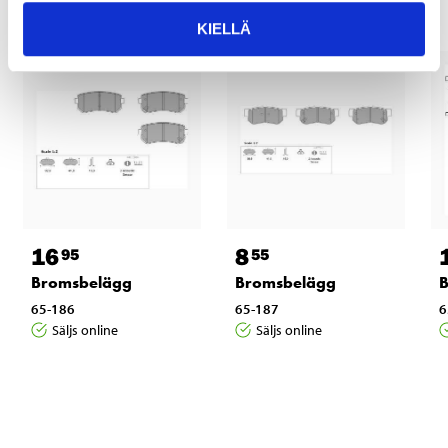
KIELLÄ
16
8
95
55
Bromsbelägg
Bromsbelägg
65-186
65-187
6
Säljs online
Säljs online