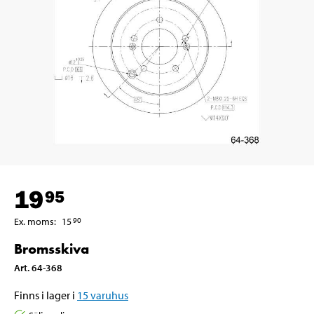
19
95
Ex. moms
:
15
90
Bromsskiva
Art
.
64-368
Finns i lager i
15
varuhus