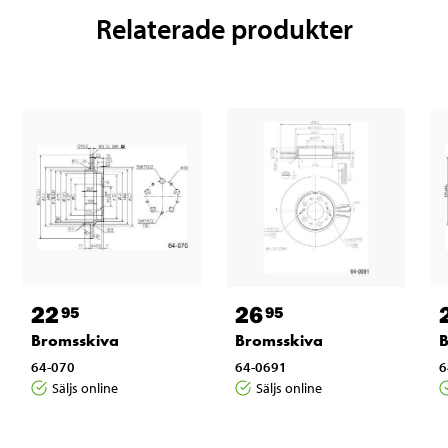
Relaterade produkter
22
26
95
95
Bromsskiva
Bromsskiva
B
64-070
64-0691
6
Säljs online
Säljs online