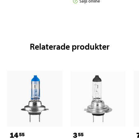
Säljs online
Relaterade produkter
14
3
55
55