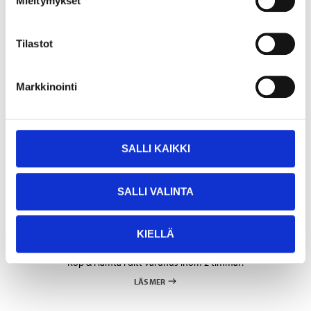
Mieltymykset
H3 12V 55W PREMIUM ECE R37
35-63
Tilastot
Sockel
:
H3
Finns i lager i
12
varuhus
Markkinointi
Säljs online
12
90
SALLI KAIKKI
SALLI VALINTA
KIELLÄ
Köp & Hämta
Köp & Hämta i ditt varuhus inom 2 timmar!
LÄS MER