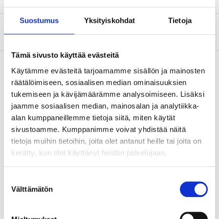
Suostumus
Yksityiskohdat
Tietoja
Om tillverkaren
Tämä sivusto käyttää evästeitä
Käytämme evästeitä tarjoamamme sisällön ja mainosten
räätälöimiseen, sosiaalisen median ominaisuuksien
H1 12V 55W PREMIUM ECE R37
tukemiseen ja kävijämäärämme analysoimiseen. Lisäksi
35-61
jaamme sosiaalisen median, mainosalan ja analytiikka-
alan kumppaneillemme tietoja siitä, miten käytät
Sockel
:
H1
sivustoamme. Kumppanimme voivat yhdistää näitä
Finns i lager i
3
varuhus
tietoja muihin tietoihin, joita olet antanut heille tai joita on
Säljs online
kerätty, kun olet käyttänyt heidän palvelujaan.
15
90
Suostumuksen
Välttämätön
valinta