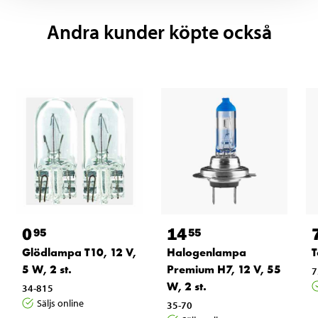
Andra kunder köpte också
0
14
95
55
Glödlampa T10, 12 V,
Halogenlampa
T
5 W, 2 st.
Premium H7, 12 V, 55
7
W, 2 st.
34-815
Säljs online
35-70