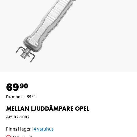
69
90
Ex. moms
:
55
70
MELLAN LJUDDÄMPARE OPEL
Art
.
92-1002
Finns i lager i
4
varuhus