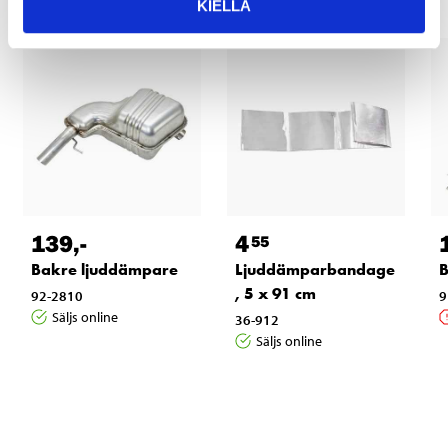
KIELLÄ
139
,-
4
55
Bakre ljuddämpare
Ljuddämparbandage
B
, 5 x 91 cm
92-2810
9
Säljs online
36-912
Säljs online