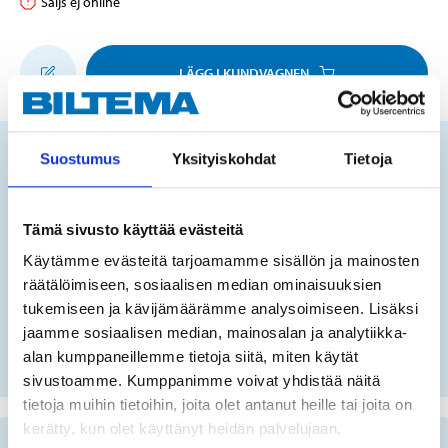
Säljs ej online
LÄGG I KUNDVAGNEN
Suostumus
Yksityiskohdat
Tietoja
Passar produkten till ditt fordon?
Tämä sivusto käyttää evästeitä
FIN
Käytämme evästeitä tarjoamamme sisällön ja mainosten
räätälöimiseen, sosiaalisen median ominaisuuksien
tukemiseen ja kävijämäärämme analysoimiseen. Lisäksi
Inget registreringsnummer?
jaamme sosiaalisen median, mainosalan ja analytiikka-
VÄLJ FORDON MANUELLT
alan kumppaneillemme tietoja siitä, miten käytät
sivustoamme. Kumppanimme voivat yhdistää näitä
tietoja muihin tietoihin, joita olet antanut heille tai joita on
kerätty, kun olet käyttänyt heidän palvelujaan.
Viktig information vid reservdelssökning på