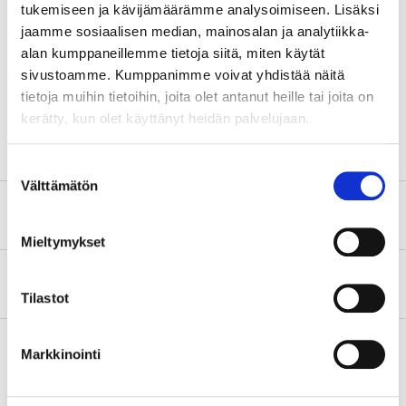
tukemiseen ja kävijämäärämme analysoimiseen. Lisäksi
Längd
104 mm
jaamme sosiaalisen median, mainosalan ja analytiikka-
Bredd
76 mm
alan kumppaneillemme tietoja siitä, miten käytät
sivustoamme. Kumppanimme voivat yhdistää näitä
Höjd
140 mm
tietoja muihin tietoihin, joita olet antanut heille tai joita on
Vikt
2,31 kg
kerätty, kun olet käyttänyt heidän palvelujaan.
Suostumuksen
Välttämätön
valinta
Säkerhetsinformation och övriga dokument
Mieltymykset
Om tillverkaren
Tilastot
Markkinointi
Köp & Hämta