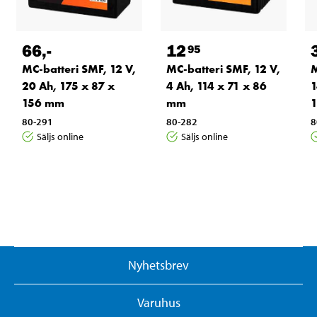
66
,-
12
95
MC-batteri SMF, 12 V,
MC-batteri SMF, 12 V,
M
20 Ah, 175 x 87 x
4 Ah, 114 x 71 x 86
1
156 mm
mm
80-291
80-282
8
Säljs online
Säljs online
Nyhetsbrev
Varuhus