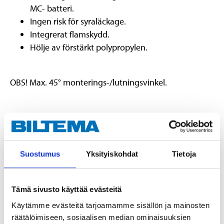
MC- batteri.
Ingen risk för syraläckage.
Integrerat flamskydd.
Hölje av förstärkt polypropylen.
OBS! Max. 45° monterings-/lutningsvinkel.
Teknisk specifikation
Spänning
6 V DC
Suostumus
Yksityiskohdat
Tietoja
Kapacitet
14 Ah
CCA EN
135
Tämä sivusto käyttää evästeitä
Polplacering
0
Käytämme evästeitä tarjoamamme sisällön ja mainosten
räätälöimiseen, sosiaalisen median ominaisuuksien
Poltyp
B