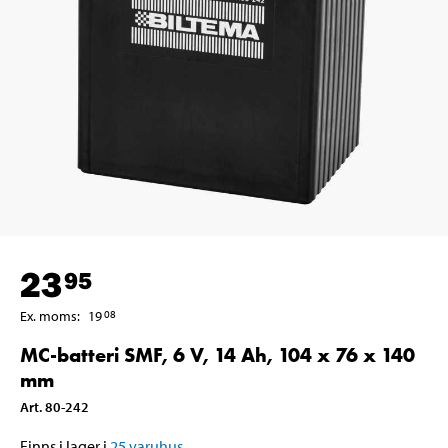
23
95
Ex. moms
:
19
08
MC-batteri SMF, 6 V, 14 Ah, 104 x 76 x 140
mm
Art
.
80-242
Finns i lager i
25
varuhus