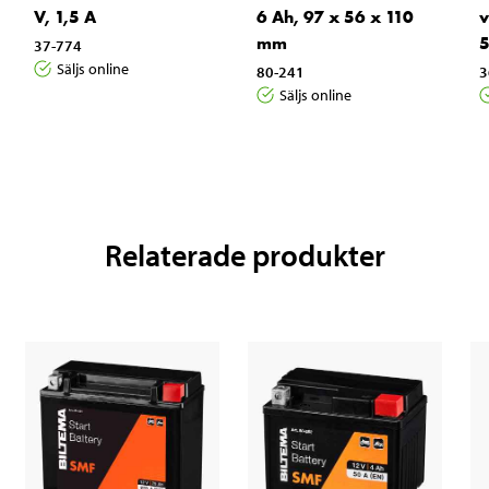
V, 1,5 A
6 Ah, 97 x 56 x 110
v
mm
5
37-774
Säljs online
80-241
3
Säljs online
Relaterade produkter