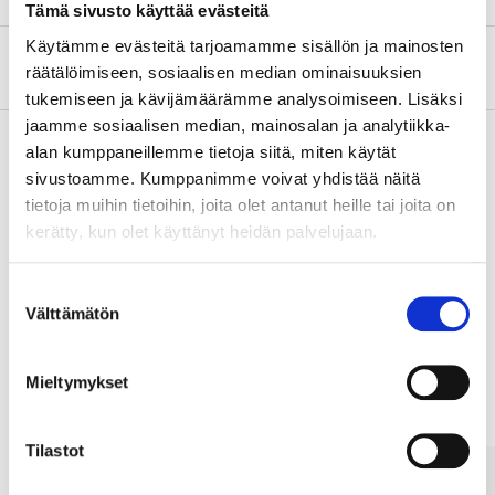
Tämä sivusto käyttää evästeitä
Käytämme evästeitä tarjoamamme sisällön ja mainosten
Om tillverkaren
räätälöimiseen, sosiaalisen median ominaisuuksien
tukemiseen ja kävijämäärämme analysoimiseen. Lisäksi
jaamme sosiaalisen median, mainosalan ja analytiikka-
alan kumppaneillemme tietoja siitä, miten käytät
sivustoamme. Kumppanimme voivat yhdistää näitä
Köp & Hämta
tietoja muihin tietoihin, joita olet antanut heille tai joita on
Köp & Hämta i ditt varuhus inom 2 timmar!
kerätty, kun olet käyttänyt heidän palvelujaan.
LÄS MER
Suostumuksen
Välttämätön
valinta
Andra kunder köpte också
Mieltymykset
Tilastot