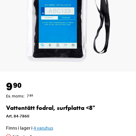
9
90
Ex. moms
:
7
89
Vattentätt fodral, surfplatta <8"
Art
.
84-7860
Finns i lager i
4
varuhus