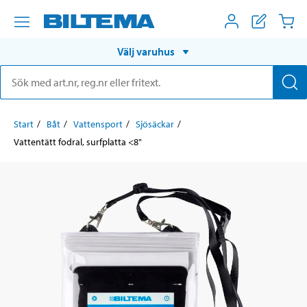
Välj varuhus
Start
Båt
Vattensport
Sjösäckar
Vattentätt fodral, surfplatta <8"