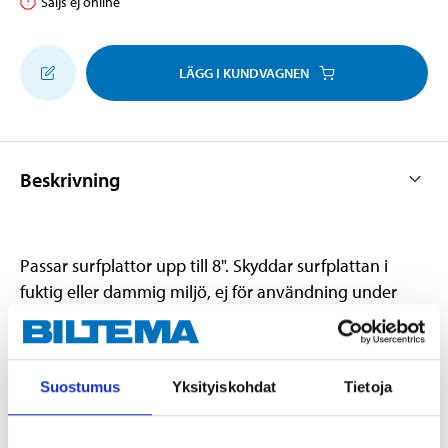
Säljs ej online
LÄGG I KUNDVAGNEN
Beskrivning
Passar surfplattor upp till 8". Skyddar surfplattan i
fuktig eller dammig miljö, ej för användning under
vatten. Fodral av transparent TPU vilket gör att
skärmen kan hanteras normalt även då surfplattan är i
fodralet. Levereras med justerbar bärrem.
Suostumus
Yksityiskohdat
Tietoja