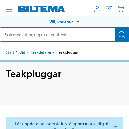
Välj varuhus
Start
Båt
Teakdetaljer
Teakpluggar
Teakpluggar
För uppdaterad lagerstatus så uppmanar vi dig att