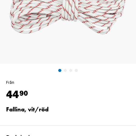
Från
44
90
Fallina, vit/röd