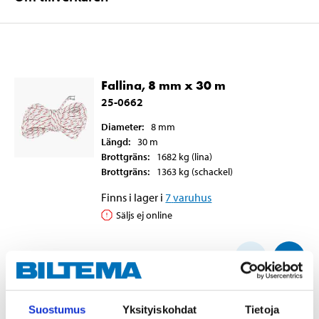
Fallina, 8 mm x 30 m
25-0662
Diameter
:
8
mm
Längd
:
30
m
Brottgräns
:
1682
kg
(lina)
Brottgräns
:
1363
kg
(schackel)
Finns i lager i
7
varuhus
Säljs ej online
44
90
Suostumus
Yksityiskohdat
Tietoja