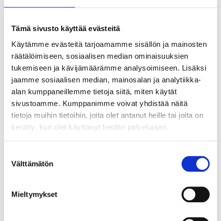
Fallina, 10 mm x 35 m
25-0663
Tämä sivusto käyttää evästeitä
Diameter
:
10
mm
Längd
:
35
m
Käytämme evästeitä tarjoamamme sisällön ja mainosten
Brottgräns
:
2121
kg
(lina)
räätälöimiseen, sosiaalisen median ominaisuuksien
Brottgräns
:
2670
kg
(schackel)
tukemiseen ja kävijämäärämme analysoimiseen. Lisäksi
Finns i lager i
11
varuhus
jaamme sosiaalisen median, mainosalan ja analytiikka-
Säljs ej online
alan kumppaneillemme tietoja siitä, miten käytät
sivustoamme. Kumppanimme voivat yhdistää näitä
tietoja muihin tietoihin, joita olet antanut heille tai joita on
64
90
kerätty, kun olet käyttänyt heidän palvelujaan.
Suostumuksen
Fallina, 12 mm x 40 m
Välttämätön
valinta
25-0664
Diameter
:
12
mm
Mieltymykset
Längd
:
40
m
Brottgräns
:
3018
kg
(lina)