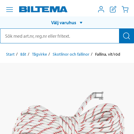
Välj varuhus
Start
Båt
Tågvirke
Skotlinor och fallinor
Fallina, vit/röd