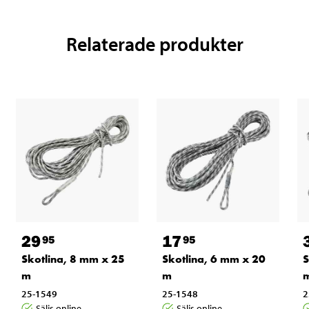
Relaterade produkter
29
17
95
95
Skotlina, 8 mm x 25
Skotlina, 6 mm x 20
S
m
m
25-1549
25-1548
2
Säljs online
Säljs online