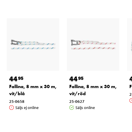
44
44
95
95
Fallina, 8 mm x 30 m,
Fallina, 8 mm x 30 m,
F
vit/blå
vit/röd
2
25-0658
25-0627
Säljs ej online
Säljs online