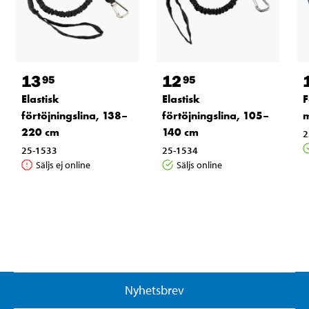
13
12
95
95
Elastisk
Elastisk
F
förtöjningslina, 138–
förtöjningslina, 105–
m
220 cm
140 cm
2
25-1533
25-1534
Säljs ej online
Säljs online
Nyhetsbrev