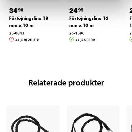
34
24
90
95
Förtöjningslina 18
Förtöjningslina 16
F
mm x 10 m
mm x 10 m
25-0843
25-1596
2
Säljs ej online
Säljs online
Relaterade produkter