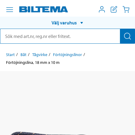
Välj varuhus
Start
Båt
Tågvirke
Förtöjningslinor
Förtöjningslina, 18 mm x 10 m