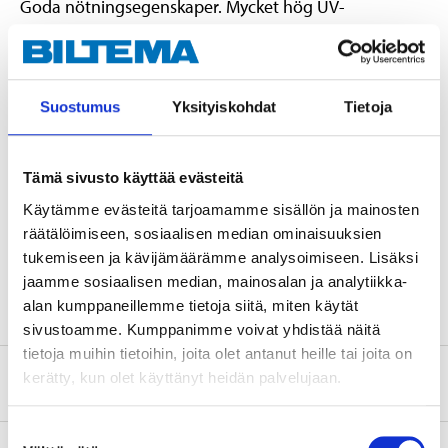
Goda nötningsegenskaper. Mycket hög UV-
beständighet. Flyter inte. Hög brottgräns. Splitsat öga.
Suostumus
Yksityiskohdat
Tietoja
Teknisk specifikation
Diameter
18 mm
Tämä sivusto käyttää evästeitä
Längd
10 m
Käytämme evästeitä tarjoamamme sisällön ja mainosten
räätälöimiseen, sosiaalisen median ominaisuuksien
Brottgräns
5100 kg
tukemiseen ja kävijämäärämme analysoimiseen. Lisäksi
Färg
Marinblå
jaamme sosiaalisen median, mainosalan ja analytiikka-
alan kumppaneillemme tietoja siitä, miten käytät
sivustoamme. Kumppanimme voivat yhdistää näitä
tietoja muihin tietoihin, joita olet antanut heille tai joita on
kerätty, kun olet käyttänyt heidän palvelujaan.
Om tillverkaren
Suostumuksen