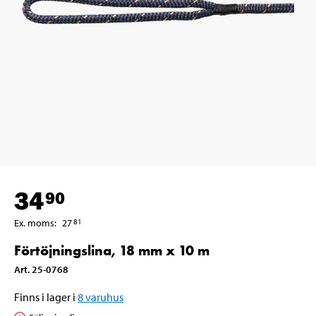
34
90
Ex. moms
:
27
81
Förtöjningslina, 18 mm x 10 m
Art
.
25-0768
Finns i lager i
8
varuhus