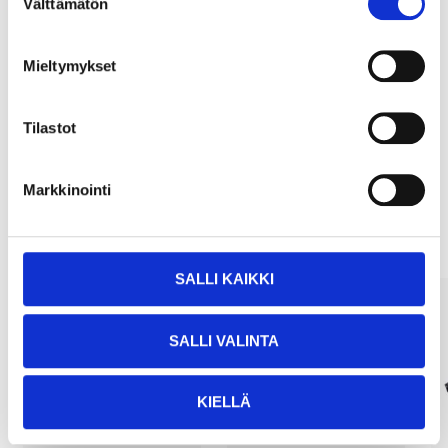
Välttämätön
valinta
Köp & Hämta
Mieltymykset
Köp & Hämta i ditt varuhus inom 2 timmar!
LÄS MER
Tilastot
Andra kunder köpte också
Markkinointi
SALLI KAIKKI
SALLI VALINTA
KIELLÄ