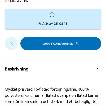
Säljs ej online
Ersätts av
25-0843
LÄGG I KUNDVAGNEN
Beskrivning
Mycket prisvärd 16-flätad förtöjningslina, 100 %
polyestersilke. Linan är flätad ovanpå en flätad kärna
som gör linan smidig och stark med ett behagligt töj.