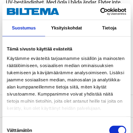
UV-beständighet. Med ögla i båda ändar. Flyter inte.
Teknisk specifikation
Suostumus
Yksityiskohdat
Tietoja
Diameter
12 mm
Tämä sivusto käyttää evästeitä
Längd
30 m
Käytämme evästeitä tarjoamamme sisällön ja mainosten
Brottgräns
2300 kg
räätälöimiseen, sosiaalisen median ominaisuuksien
Färg
Marinblå
tukemiseen ja kävijämäärämme analysoimiseen. Lisäksi
jaamme sosiaalisen median, mainosalan ja analytiikka-
alan kumppaneillemme tietoja siitä, miten käytät
sivustoamme. Kumppanimme voivat yhdistää näitä
tietoja muihin tietoihin, joita olet antanut heille tai joita on
Om tillverkaren
kerätty, kun olet käyttänyt heidän palvelujaan.
Suostumuksen
Välttämätön
valinta