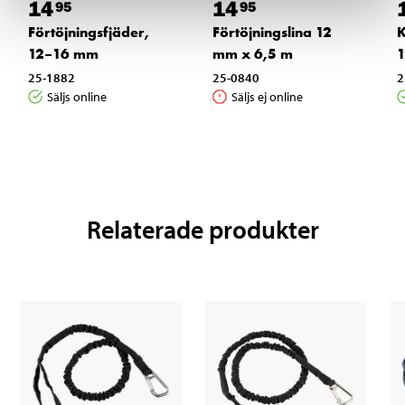
14
14
95
95
Förtöjningsfjäder,
Förtöjningslina 12
K
12–16 mm
mm x 6,5 m
1
25-1882
25-0840
2
Säljs online
Säljs ej online
Relaterade produkter