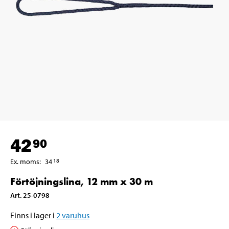
42
90
Ex. moms
:
34
18
Förtöjningslina, 12 mm x 30 m
Art
.
25-0798
Finns i lager i
2
varuhus