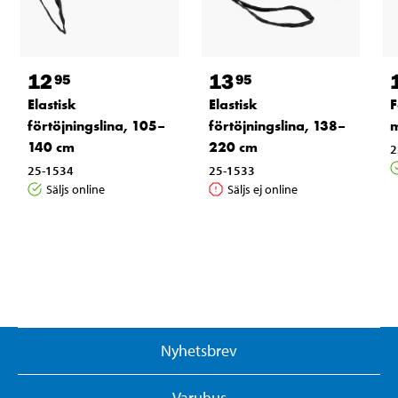
12
13
95
95
Elastisk
Elastisk
F
förtöjningslina, 105–
förtöjningslina, 138–
m
140 cm
220 cm
2
25-1534
25-1533
Säljs online
Säljs ej online
Nyhetsbrev
Varuhus