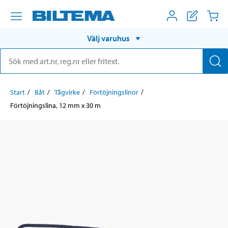
Välj varuhus
Start
Båt
Tågvirke
Förtöjningslinor
Förtöjningslina, 12 mm x 30 m