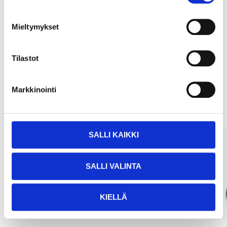
Köp & Hämta
Mieltymykset
Köp & Hämta i ditt varuhus inom 2 timmar!
LÄS MER
Tilastot
Andra kunder köpte också
Markkinointi
SALLI KAIKKI
SALLI VALINTA
KIELLÄ