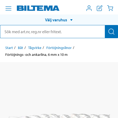
Välj varuhus
Start
Båt
Tågvirke
Förtöjningslinor
Förtöjnings- och ankarlina, 6 mm x 10 m