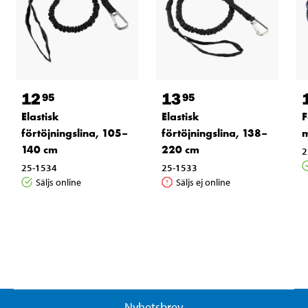
12
13
95
95
Elastisk
Elastisk
F
förtöjningslina, 105–
förtöjningslina, 138–
m
140 cm
220 cm
2
25-1534
25-1533
Säljs online
Säljs ej online
Nyhetsbrev