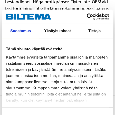
beständighet. Höga brottgränser. Flyter inte. OBS! Vid
fast förtöjning i utsatta lägen rekommenderas: båtens
vikt = linans brottgräns.
Suostumus
Yksityiskohdat
Tietoja
Teknisk specifikation
Tämä sivusto käyttää evästeitä
Diameter
6 mm
Käytämme evästeitä tarjoamamme sisällön ja mainosten
Längd
10 m
räätälöimiseen, sosiaalisen median ominaisuuksien
Brottgräns
600 kg
tukemiseen ja kävijämäärämme analysoimiseen. Lisäksi
jaamme sosiaalisen median, mainosalan ja analytiikka-
Färg
Vit
alan kumppaneillemme tietoja siitä, miten käytät
sivustoamme. Kumppanimme voivat yhdistää näitä
tietoja muihin tietoihin, joita olet antanut heille tai joita on
kerätty, kun olet käyttänyt heidän palvelujaan.
Om tillverkaren
Suostumuksen