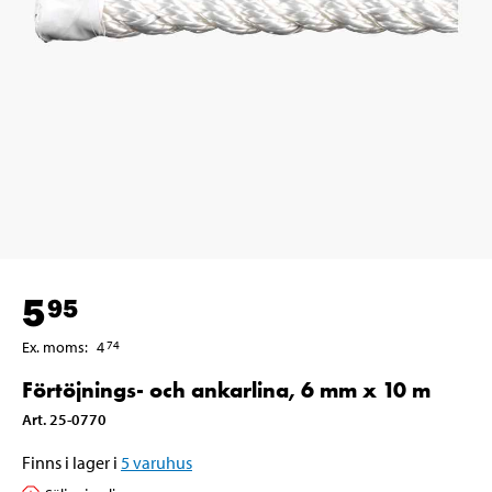
5
95
Ex. moms
:
4
74
Förtöjnings- och ankarlina, 6 mm x 10 m
Art
.
25-0770
Finns i lager i
5
varuhus