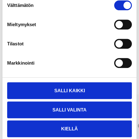
Välttämätön
valinta
Köp & Hämta
Mieltymykset
Köp & Hämta i ditt varuhus inom 2 timmar!
LÄS MER
Tilastot
Markkinointi
Andra kunder köpte också
SALLI KAIKKI
SALLI VALINTA
KIELLÄ