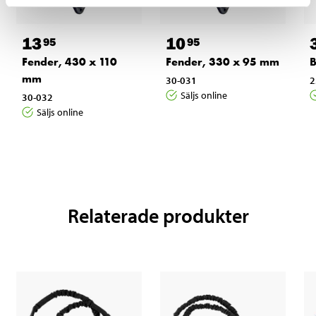
13
10
95
95
Fender, 430 x 110
Fender, 330 x 95 mm
B
mm
30-031
2
Säljs online
30-032
Säljs online
Relaterade produkter