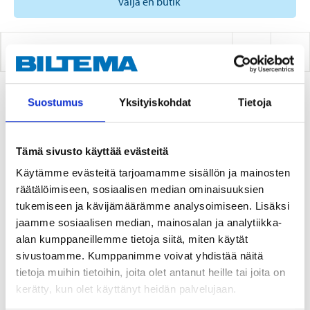
välja en butik
RYGGSTÖD
Suostumus
Yksityiskohdat
Tietoja
1
PRODUKTER
Tämä sivusto käyttää evästeitä
Käytämme evästeitä tarjoamamme sisällön ja mainosten
räätälöimiseen, sosiaalisen median ominaisuuksien
tukemiseen ja kävijämäärämme analysoimiseen. Lisäksi
jaamme sosiaalisen median, mainosalan ja analytiikka-
alan kumppaneillemme tietoja siitä, miten käytät
sivustoamme. Kumppanimme voivat yhdistää näitä
tietoja muihin tietoihin, joita olet antanut heille tai joita on
16
kerätty, kun olet käyttänyt heidän palvelujaan.
90