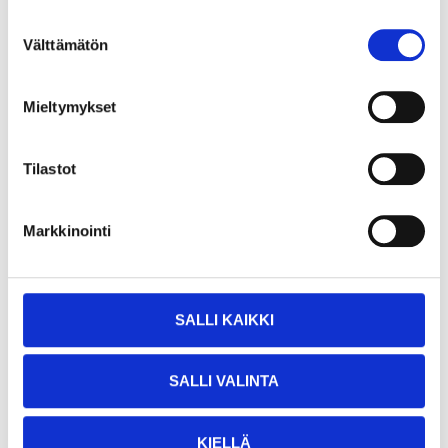
Ryggstöd
25-738
Suostumuksen
Välttämätön
valinta
13
varuhus
Finns i lager i
Säljs ej online
Mieltymykset
Tilastot
Markkinointi
SALLI KAIKKI
SALLI VALINTA
KIELLÄ