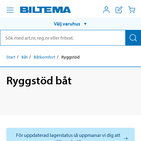
Välj varuhus
Start
Båt
Båtkomfort
Ryggstöd
Ryggstöd båt
För uppdaterad lagerstatus så uppmanar vi dig att