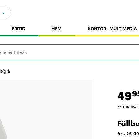
FRITID
HEM
KONTOR - MULTIMEDIA
it/grå
49
9
Ex. moms
:
Fällb
Art
.
25-0