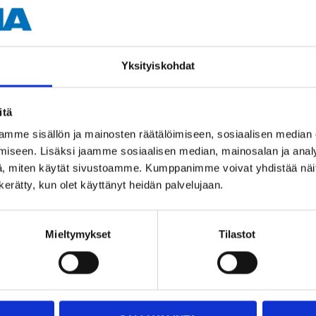
Vit/grå
Yksityiskohdat
itä
mme sisällön ja mainosten räätälöimiseen, sosiaalisen median
iseen. Lisäksi jaamme sosiaalisen median, mainosalan ja analy
Andra kunder köpte också
, miten käytät sivustoamme. Kumppanimme voivat yhdistää näitä t
n kerätty, kun olet käyttänyt heidän palvelujaan.
Mieltymykset
Tilastot