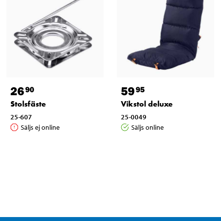
26
59
90
95
Stolsfäste
Vikstol deluxe
25-607
25-0049
Säljs ej online
Säljs online