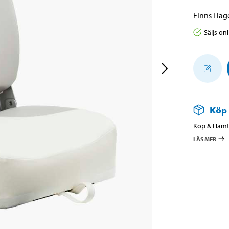
Finns i lage
Säljs on
Köp
Köp & Hämta
LÄS MER