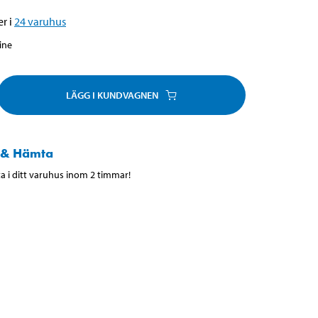
r i
24
varuhus
line
LÄGG I KUNDVAGNEN
 & Hämta
 i ditt varuhus inom 2 timmar!