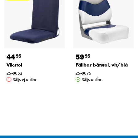
44
59
95
95
Vikstol
Fällbar båtstol, vit/blå
25-0052
25-0075
Säljs ej online
Säljs online