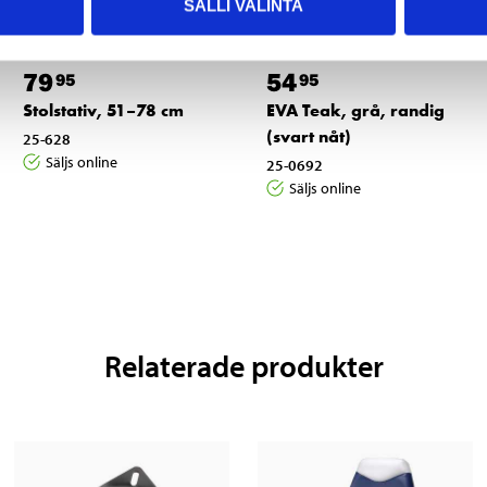
SALLI VALINTA
79
54
95
95
Stolstativ, 51–78 cm
EVA Teak, grå, randig
(svart nåt)
25-628
Säljs online
25-0692
Säljs online
Relaterade produkter