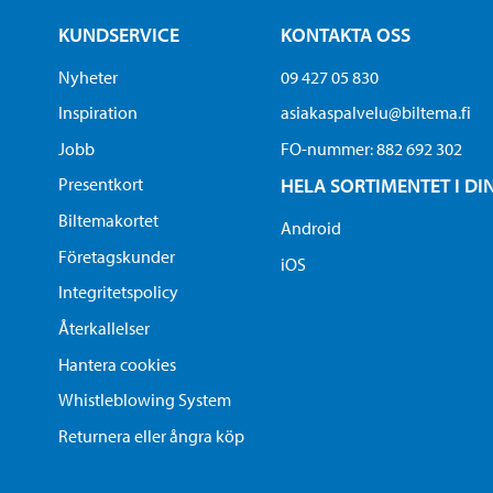
KUNDSERVICE
KONTAKTA OSS
Nyheter
09 427 05 830
Inspiration
asiakaspalvelu@biltema.fi
Jobb
FO-nummer:​ 882 692 302
Presentkort
HELA SORTIMENTET I DI
Biltemakortet
Android
Företagskunder
iOS
Integritetspolicy
Återkallelser
Hantera cookies
Whistleblowing System
Returnera eller ångra köp