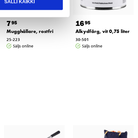
SALLI KAIKKI
7
16
95
95
Mugghållare, rostfri
Alkydfärg, vit 0,75 liter
25-223
30-501
Säljs online
Säljs online