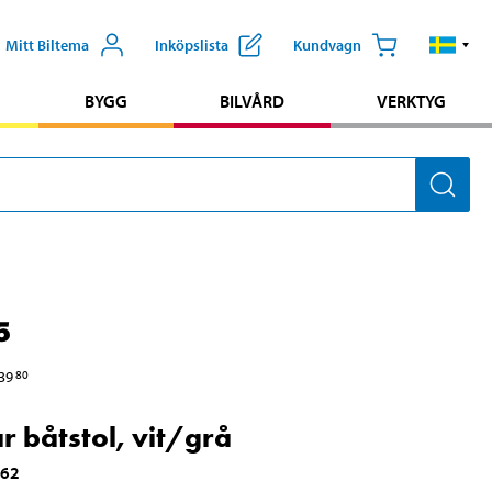
Mitt Biltema
Inköpslista
Kundvagn
BYGG
BILVÅRD
VERKTYG
5
39
80
ar båtstol, vit/grå
062