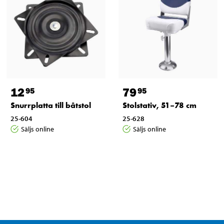
12
79
95
95
Snurrplatta till båtstol
Stolstativ, 51–78 cm
25-604
25-628
Säljs online
Säljs online