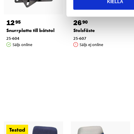
KIELLÄ
12
26
95
90
Snurrplatta till båtstol
Stolsfäste
25-604
25-607
Säljs online
Säljs ej online
Testad