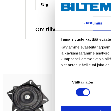
Färg
Suostumus
Om tillverkaren
Tämä sivusto käyttää eväste
Käytämme evästeitä tarjoama
ja kävijämäärämme analysoim
kumppaneillemme tietoja siitä
olet antanut heille tai joita o
Suostumuksen
Välttämätön
valinta