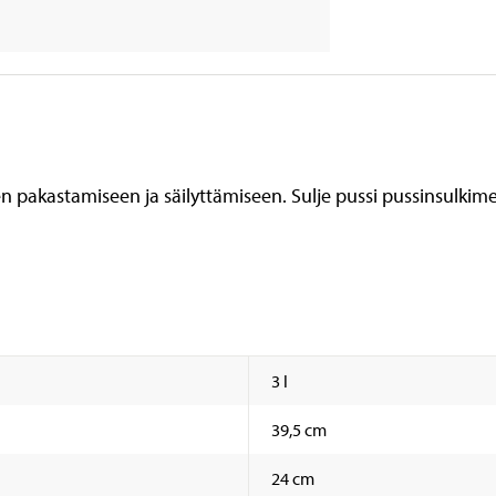
 pakastamiseen ja säilyttämiseen. Sulje pussi pussinsulkimel
3 l
39,5 cm
24 cm