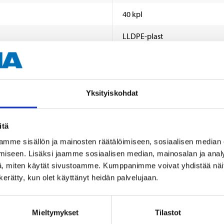
40 kpl
LLDPE-plast
Yksityiskohdat
itä
Muut asiakkaat ostivat myös
mme sisällön ja mainosten räätälöimiseen, sosiaalisen median
iseen. Lisäksi jaamme sosiaalisen median, mainosalan ja analy
, miten käytät sivustoamme. Kumppanimme voivat yhdistää näitä t
n kerätty, kun olet käyttänyt heidän palvelujaan.
Mieltymykset
Tilastot