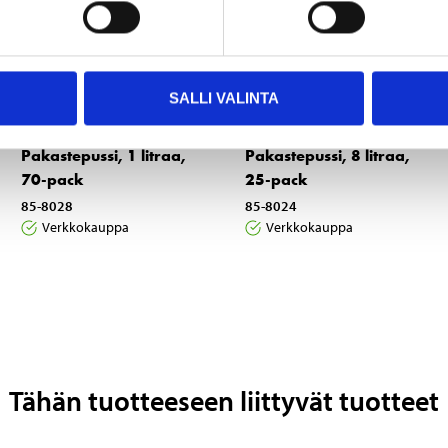
SALLI VALINTA
1
1
55
55
Pakastepussi, 1 litraa,
Pakastepussi, 8 litraa,
70-pack
25-pack
85-8028
85-8024
Verkkokauppa
Verkkokauppa
Tähän tuotteeseen liittyvät tuotteet