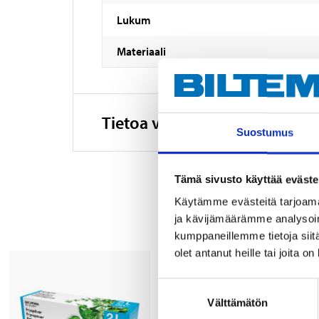
Lukum
Materiaali
Tietoa valmistajasta
Suostumus
Tämä sivusto käyttää eväste
Käytämme evästeitä tarjoama
ja kävijämäärämme analysoim
kumppaneillemme tietoja siitä
olet antanut heille tai joita o
Suostumuksen
Välttämätön
valinta