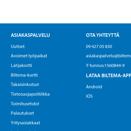
ASIAKASPALVELU
OTA YHTEYTTÄ
Uutiset
09 427 05 830
Avoimet työpaikat
asiakaspalvelu@biltema
Lahjakortti
Y-tunnus:1560844-9
Biltema-kortti
LATAA BILTEMA-AP
Takaisinkutsut
Android
Tietosuojapolitiikka
iOS
Toimitusehdot
Palautukset
Yritysasiakkaat