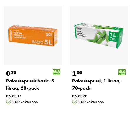
0
1
75
55
Pakastepussit basic, 5
Pakastepussi, 1 litraa,
litraa, 20-pack
70-pack
85-8033
85-8028
Verkkokauppa
Verkkokauppa