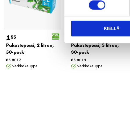
KIELLÄ
1
1
55
55
Pakastepussi, 2 litraa,
Pakastepussi, 5 litraa,
50-pack
30-pack
85-8017
85-8019
Verkkokauppa
Verkkokauppa