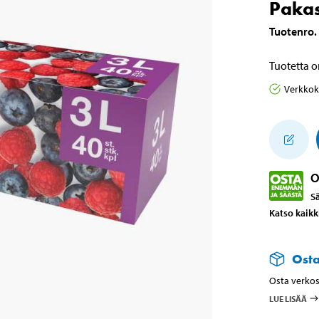
Pakas
Tuotenro
.
Tuotetta o
Verkko
O
S
Katso kaikk
Ost
Osta verkos
LUE LISÄÄ