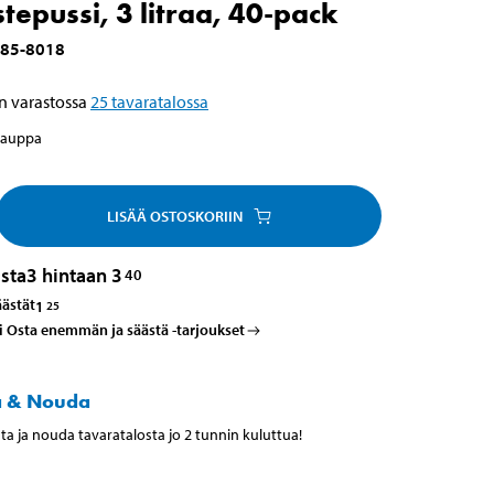
tepussi, 3 litraa, 40-pack
85-8018
n varastossa
25
tavaratalossa
kauppa
LISÄÄ OSTOSKORIIN
sta
3 hintaan 3
40
äästät
1
25
i Osta enemmän ja säästä -tarjoukset
a & Nouda
ta ja nouda tavaratalosta jo 2 tunnin kuluttua!