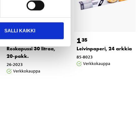
SALLI KAIKKI
1
1
25
35
Roskapussi 30 litraa,
Leivinpaperi, 24 arkkia
20-pakk.
85-8023
Verkkokauppa
26-2023
Verkkokauppa