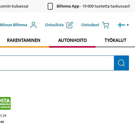
tunnin kuluessa!
Biltema App
- 19 000 tuotetta taskussasi!
Minun Biltema
Ostoslista
Ostoskori
RAKENTAMINEN
AUTONHOITO
TYÖKALUT
1
24
40