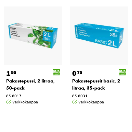
1
0
55
75
Pakastepussi, 2 litraa,
Pakastepussit basic, 2
50-pack
litraa, 35-pack
85-8017
85-8031
Verkkokauppa
Verkkokauppa