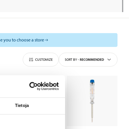
e you to choose a store
CUSTOMIZE
SORT BY
-
RECOMMENDED
Tietoja