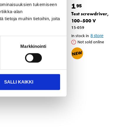
1
1
 ominaisuuksien tukemiseen
95
95
tiikka-alan
Previous price
3
Test screwdriver,
35
ietoja muihin tietoihin, joita
Test screwdriver
100–500 V
15-334
15-059
24
store
In stock in
8
store
In stock in
Not sold online
Not sold online
Markkinointi
SALLI KAIKKI