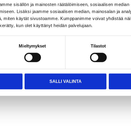
29
54
mme sisällön ja mainosten räätälöimiseen, sosiaalisen median
95
95
iseen. Lisäksi jaamme sosiaalisen median, mainosalan ja analy
ector
Voltage tester 12–
Voltage tester,
, miten käytät sivustoamme. Kumppanimme voivat yhdistää näitä t
690 V AC/DC
residual current
n kerätty, kun olet käyttänyt heidän palvelujaan.
15-289
tester
tore
15-335
line
25
store
In stock in
Not sold online
25
store
In stock in
Mieltymykset
Tilastot
Not sold online
SALLI VALINTA