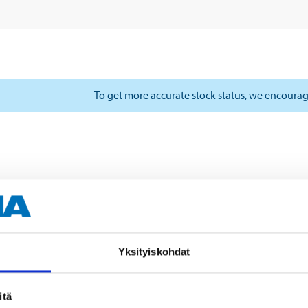
To get more accurate stock status, we encourag
Yksityiskohdat
itä