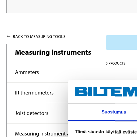
BACK TO MEASURING TOOLS
Measuring instruments
5
PRODUCTS
Ammeters
IR thermometers
Suostumus
Joist detectors
Tämä sivusto käyttää eväste
Measuring instrument accessories