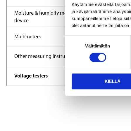
8
Käytämme evästeitä tarjoama
95
ja kävijämäärämme analysoim
Moisture & humidity measuring
Voltage det
kumppaneillemme tietoja siitä
device
15-347
olet antanut heille tai joita o
25
s
In stock in
Not sold on
Multimeters
Suostumuksen
Välttämätön
valinta
Other measuring instruments
Voltage testers
KIELLÄ