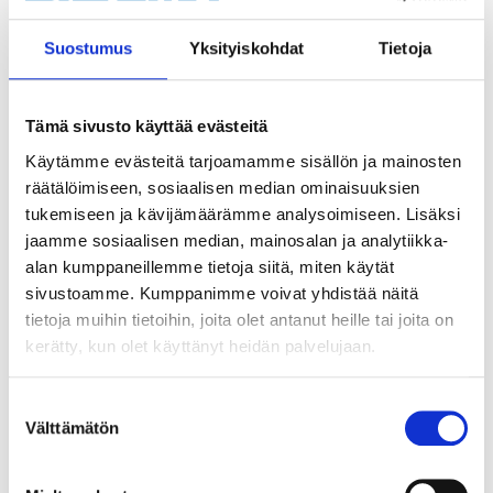
5
2
95
95
Suostumus
Yksityiskohdat
Tietoja
Grapple, 2-pack
Test cable, crocodile
15-153
clip
15-151
Tämä sivusto käyttää evästeitä
25
store
In stock in
Not sold online
24
store
In stock in
Käytämme evästeitä tarjoamamme sisällön ja mainosten
Not sold online
räätälöimiseen, sosiaalisen median ominaisuuksien
tukemiseen ja kävijämäärämme analysoimiseen. Lisäksi
jaamme sosiaalisen median, mainosalan ja analytiikka-
alan kumppaneillemme tietoja siitä, miten käytät
sivustoamme. Kumppanimme voivat yhdistää näitä
tietoja muihin tietoihin, joita olet antanut heille tai joita on
kerätty, kun olet käyttänyt heidän palvelujaan.
Suostumuksen
Välttämätön
valinta