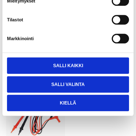
Mieltymykset
4
3
65
25
Tilastot
Crocodile clips, 2-pack
Test cable, banana
15-152
connector
Markkinointi
15-154
25
store
In stock in
Not sold online
25
store
In stock in
Not sold online
SALLI KAIKKI
SALLI VALINTA
KIELLÄ