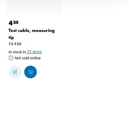
4
55
Test cable, measuring
tip
15-150
25
store
In stock in
Not sold online