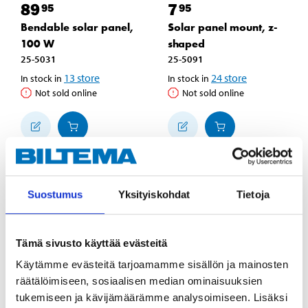
89
7
95
95
Bendable solar panel,
Solar panel mount, z-
100 W
shaped
25-5031
25-5091
13
store
24
store
In stock in
In stock in
Not sold online
Not sold online
Suostumus
Yksityiskohdat
Tietoja
Tämä sivusto käyttää evästeitä
Käytämme evästeitä tarjoamamme sisällön ja mainosten
räätälöimiseen, sosiaalisen median ominaisuuksien
tukemiseen ja kävijämäärämme analysoimiseen. Lisäksi