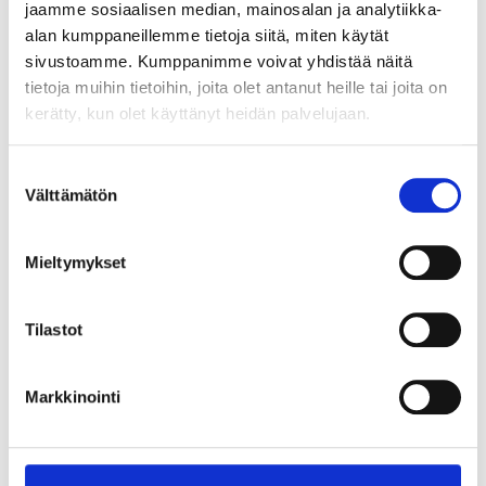
jaamme sosiaalisen median, mainosalan ja analytiikka-
39
99
95
95
alan kumppaneillemme tietoja siitä, miten käytät
Portable solar panel,
MPPT Controller, 20 A
sivustoamme. Kumppanimme voivat yhdistää näitä
21 W
25-5077
tietoja muihin tietoihin, joita olet antanut heille tai joita on
25-5030
kerätty, kun olet käyttänyt heidän palvelujaan.
25
store
In stock in
Not sold online
25
store
In stock in
Not sold online
Suostumuksen
Välttämätön
valinta
Mieltymykset
Tilastot
Markkinointi