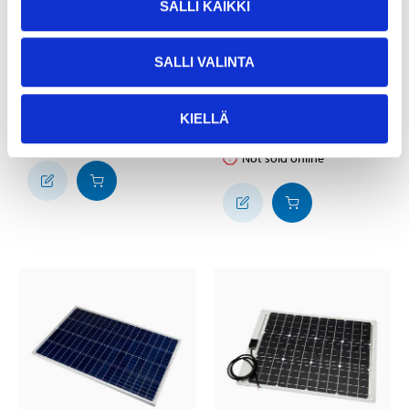
SALLI KAIKKI
49
59
95
95
SALLI VALINTA
Solar panel, 50 W
Solar Panel Controller,
25-5081
MPPT, 10 A
25-5099
20
store
In stock in
KIELLÄ
Not sold online
25
store
In stock in
Not sold online