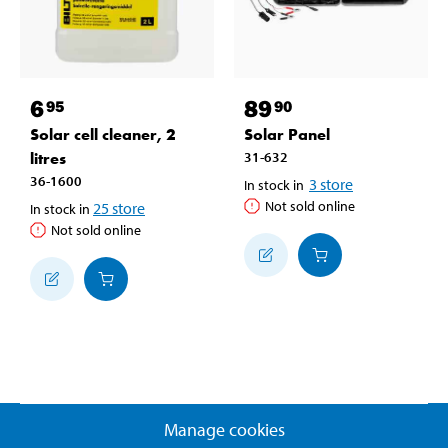
6
89
95
90
Solar cell cleaner, 2
Solar Panel
litres
31-632
36-1600
3
store
In stock in
Not sold online
25
store
In stock in
Not sold online
Manage cookies