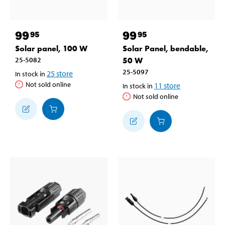
99
99
95
95
Solar panel, 100 W
Solar Panel, bendable,
25-5082
50 W
25-5097
25
store
In stock in
Not sold online
11
store
In stock in
Not sold online