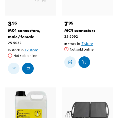
3
7
95
95
MC4 connectors,
MC4 connectors
male/female
25-5092
25-5032
7
store
In stock in
Not sold online
17
store
In stock in
Not sold online