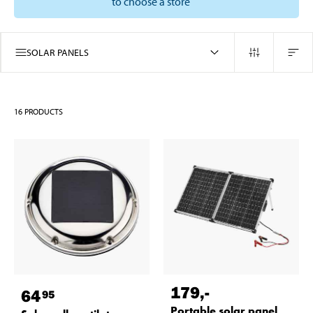
to choose a store
SOLAR PANELS
16
PRODUCTS
179
,-
64
95
Portable solar panel,