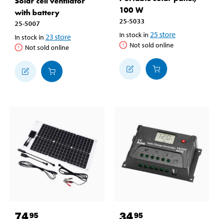
Solar cell ventilator
100 W
with battery
25-5033
25-5007
25
store
In stock in
23
store
In stock in
Not sold online
Not sold online
74
34
95
95