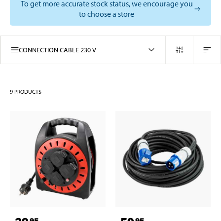
To get more accurate stock status, we encourage you
to choose a store
CONNECTION CABLE 230 V
9
PRODUCTS
95
95