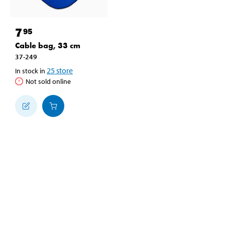
7
95
Cable bag, 33 cm
37-249
25
store
In stock in
Not sold online