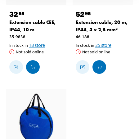
32
52
95
95
Extension cable CEE,
Extension cable, 20 m,
IP44, 10 m
IP44, 3 x 2,5 mm²
35-9838
46-188
18
store
25
store
In stock in
In stock in
Not sold online
Not sold online