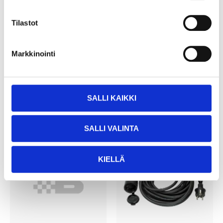
from
59
95
7
95
Tilastot
Extension cable CEE,
Transition cable, 1-
IP44, 25 m
phase
35-9839
Markkinointi
25
store
In stock in
22
store
In stock in
Not sold online
Not sold online
SHOW ARTICLES
SALLI KAIKKI
SALLI VALINTA
KIELLÄ