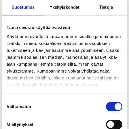
from
32
95
Suostumus
Yksityiskohdat
Tietoja
32
95
Extension cable, 10 m
Extension cable, 1-
35-9830
phase, CEE
14
store
Tämä sivusto käyttää evästeitä
In stock in
16
store
In stock in
Not sold online
Käytämme evästeitä tarjoamamme sisällön ja mainosten
Not sold online
räätälöimiseen, sosiaalisen median ominaisuuksien
tukemiseen ja kävijämäärämme analysoimiseen. Lisäksi
SHOW ARTICLES
jaamme sosiaalisen median, mainosalan ja analytiikka-
alan kumppaneillemme tietoja siitä, miten käytät
sivustoamme. Kumppanimme voivat yhdistää näitä
tietoja muihin tietoihin, joita olet antanut heille tai joita on
kerätty, kun olet käyttänyt heidän palvelujaan.
Suostumuksen
Välttämätön
valinta
Mieltymykset