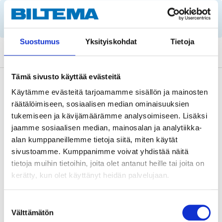
Important information when searching for spare
parts by reg. number and service recommendations.
Suostumus
Yksityiskohdat
Tietoja
Tämä sivusto käyttää evästeitä
Description
Käytämme evästeitä tarjoamamme sisällön ja mainosten
räätälöimiseen, sosiaalisen median ominaisuuksien
tukemiseen ja kävijämäärämme analysoimiseen. Lisäksi
Model-specific ignition coil that replaces the original
jaamme sosiaalisen median, mainosalan ja analytiikka-
alan kumppaneillemme tietoja siitä, miten käytät
ignition coil. The original ignition coil's OE number is
sivustoamme. Kumppanimme voivat yhdistää näitä
normally found stamped on the ignition coil.
tietoja muihin tietoihin, joita olet antanut heille tai joita on
kerätty, kun olet käyttänyt heidän palvelujaan.
OE: 032 905 106 B, 032 905 106 F
Suostumuksen
Välttämätön
valinta