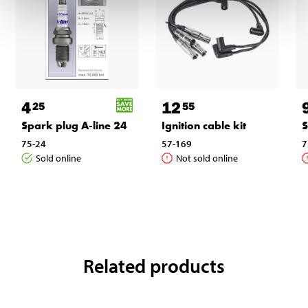
4
12
25
55
Spark plug A-line 24
Ignition cable kit
S
75-24
57-169
7
Sold online
Not sold online
Related products