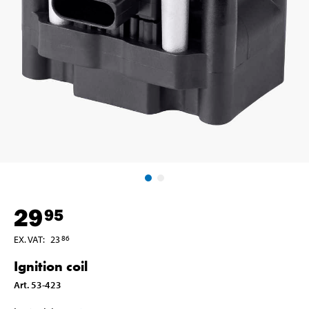
29
95
EX. VAT
:
23
86
Ignition coil
Art
.
53-423