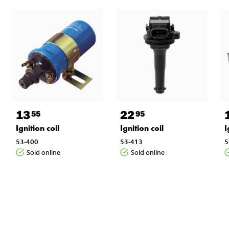
13
22
55
95
Ignition coil
Ignition coil
I
53-400
53-413
5
Sold online
Sold online