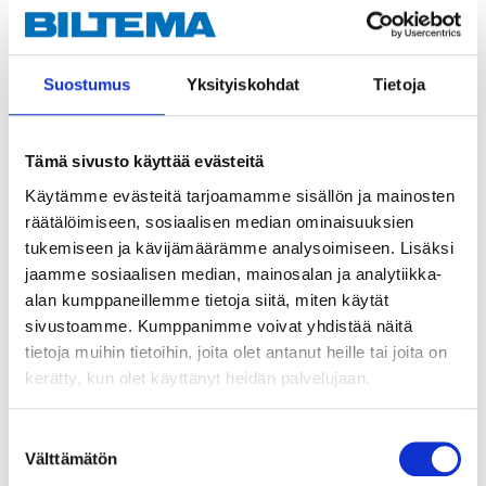
Suostumus
Yksityiskohdat
Tietoja
Tämä sivusto käyttää evästeitä
Käytämme evästeitä tarjoamamme sisällön ja mainosten
14
37
95
95
räätälöimiseen, sosiaalisen median ominaisuuksien
Ignition coil
Ignition coil
tukemiseen ja kävijämäärämme analysoimiseen. Lisäksi
53-408
53-404
jaamme sosiaalisen median, mainosalan ja analytiikka-
25
store
25
store
In stock in
In stock in
alan kumppaneillemme tietoja siitä, miten käytät
Not sold online
Not sold online
sivustoamme. Kumppanimme voivat yhdistää näitä
tietoja muihin tietoihin, joita olet antanut heille tai joita on
kerätty, kun olet käyttänyt heidän palvelujaan.
Suostumuksen
Välttämätön
valinta