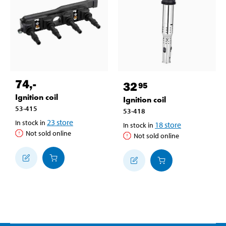
74
,-
32
95
Ignition coil
Ignition coil
53-415
53-418
23
store
In stock in
18
store
In stock in
Not sold online
Not sold online