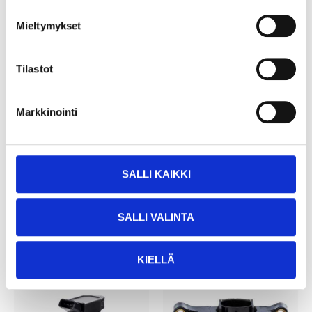
Mieltymykset
Tilastot
Markkinointi
13
19
55
95
Ignition coil
Ignition coil
53-410
53-411
SALLI KAIKKI
23
store
24
store
In stock in
In stock in
Not sold online
Not sold online
SALLI VALINTA
KIELLÄ