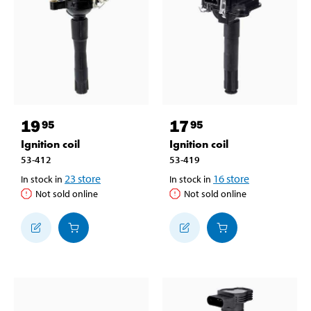
19
17
95
95
Ignition coil
Ignition coil
53-412
53-419
23
store
16
store
In stock in
In stock in
Not sold online
Not sold online