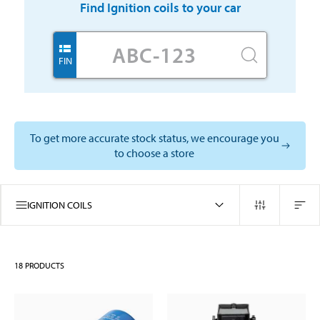
Find
Ignition coils
to your car
FIN
To get more accurate stock status, we encourage you
to choose a store
IGNITION COILS
18
PRODUCTS