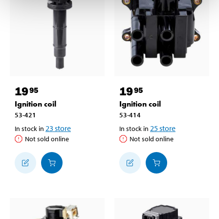
19
19
95
95
Ignition coil
Ignition coil
53-421
53-414
23
store
25
store
In stock in
In stock in
Not sold online
Not sold online