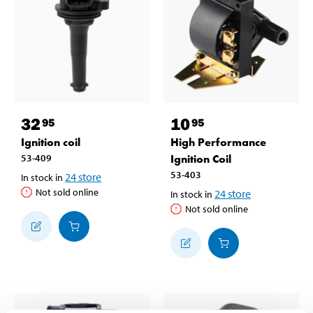
32
10
95
95
Ignition coil
High Performance
53-409
Ignition Coil
53-403
24
store
In stock in
Not sold online
24
store
In stock in
Not sold online