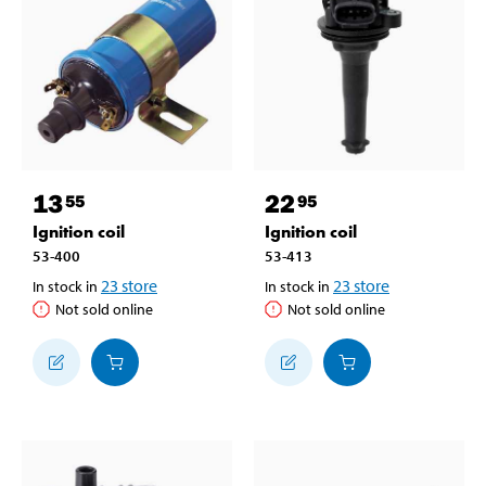
13
22
55
95
Ignition coil
Ignition coil
53-400
53-413
23
store
23
store
In stock in
In stock in
Not sold online
Not sold online