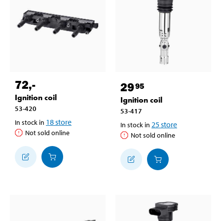
72
,-
29
95
Ignition coil
Ignition coil
53-420
53-417
18
store
In stock in
25
store
In stock in
Not sold online
Not sold online