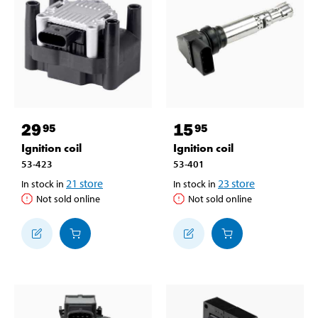
29
15
95
95
Ignition coil
Ignition coil
53-423
53-401
21
store
23
store
In stock in
In stock in
Not sold online
Not sold online