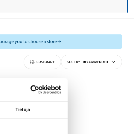
courage you to choose a store
CUSTOMIZE
SORT BY
-
RECOMMENDED
Tietoja