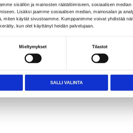
1
10
55
95
mme sisällön ja mainosten räätälöimiseen, sosiaalisen median
nition control
Ignition control
iseen. Lisäksi jaamme sosiaalisen median, mainosalan ja analy
it
unit
, miten käytät sivustoamme. Kumppanimme voivat yhdistää näitä t
-2611
53-2600
n kerätty, kun olet käyttänyt heidän palvelujaan.
stock in
In stock in
store
24
store
Not sold online
Not sold online
Mieltymykset
Tilastot
SALLI VALINTA