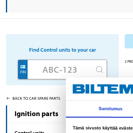
Find
Control units
to your car
2
PR
FIN
BACK TO CAR SPARE PARTS
Suostumus
Ignition parts
Tämä sivusto käyttää eväste
Control units