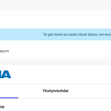
To get more accurate stock status, we en
ODUCTS
Yksityiskohdat
itä