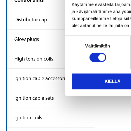
1
Käytämme evästeitä tarjoama
Ig
ja kävijämäärämme analysoim
un
kumppaneillemme tietoja siitä
Distributor cap
53
olet antanut heille tai joita o
In 
22
Glow plugs
Suostumuksen
Välttämätön
valinta
High tension coils
Ignition cable accessories
KIELLÄ
Ignition cable sets
Ignition coils