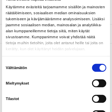
Käytämme evästeitä tarjoamamme sisällön ja mainosten
räätälöimiseen, sosiaalisen median ominaisuuksien
tukemiseen ja kävijämäärämme analysoimiseen. Lisäksi
jaamme sosiaalisen median, mainosalan ja analytiikka-
alan kumppaneillemme tietoja siitä, miten käytät
About the manufacturer
sivustoamme. Kumppanimme voivat yhdistää näitä
tietoja muihin tietoihin, joita olet antanut heille tai joita on
kerätty, kun olet käyttänyt heidän palvelujaan.
Pay & Collect
Suostumuksen
Välttämätön
valinta
Pay & Collect in your local store within 2 hours!
READ MORE
Mieltymykset
Other customers also bought
Tilastot