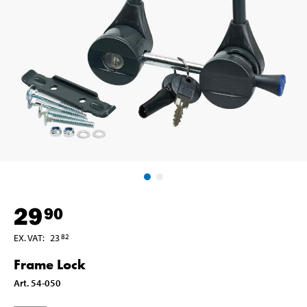
29
90
EX. VAT
:
23
82
Frame Lock
Art
.
54-050