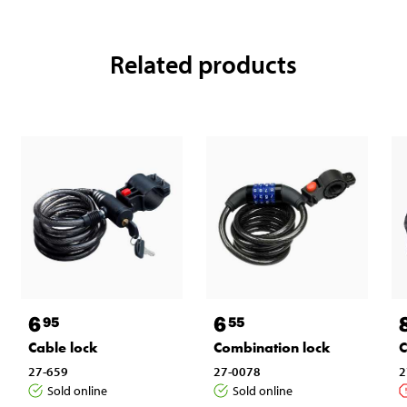
Related products
6
6
95
55
Cable lock
Combination lock
C
27-659
27-0078
2
Sold online
Sold online