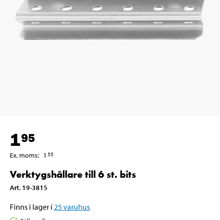
1
95
Ex. moms
:
1
55
Verktygshållare till 6 st. bits
Art
.
19-3815
Finns i lager i
25
varuhus