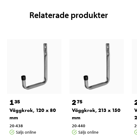
Relaterade produkter
1
2
35
75
Väggkrok, 120 x 80
Väggkrok, 213 x 150
V
mm
mm
20-438
20-440
2
Säljs online
Säljs online