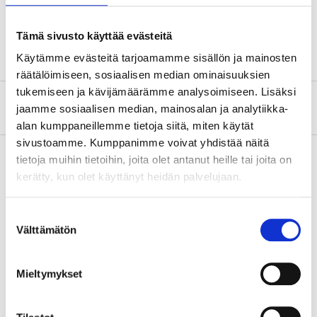
Längd
144 mm
Håldiameter
8 mm
Tämä sivusto käyttää evästeitä
Käytämme evästeitä tarjoamamme sisällön ja mainosten
räätälöimiseen, sosiaalisen median ominaisuuksien
tukemiseen ja kävijämäärämme analysoimiseen. Lisäksi
Om tillverkaren
jaamme sosiaalisen median, mainosalan ja analytiikka-
alan kumppaneillemme tietoja siitä, miten käytät
sivustoamme. Kumppanimme voivat yhdistää näitä
tietoja muihin tietoihin, joita olet antanut heille tai joita on
kerätty, kun olet käyttänyt heidän palvelujaan.
Köp & Hämta
Köp & Hämta i ditt varuhus inom 2 timmar!
Suostumuksen
Välttämätön
valinta
LÄS MER
Mieltymykset
Andra kunder köpte också