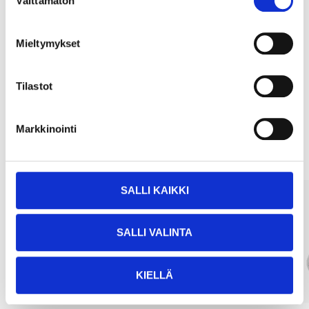
Välttämätön
valinta
Köp & Hämta
Mieltymykset
Köp & Hämta i ditt varuhus inom 2 timmar!
LÄS MER
Tilastot
Andra kunder köpte också
Markkinointi
SALLI KAIKKI
SALLI VALINTA
KIELLÄ