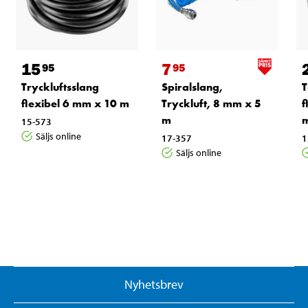
15
7
95
95
Tryckluftsslang
Spiralslang,
T
flexibel 6 mm x 10 m
Tryckluft, 8 mm x 5
f
m
15-573
Säljs online
17-357
1
Säljs online
Nyhetsbrev