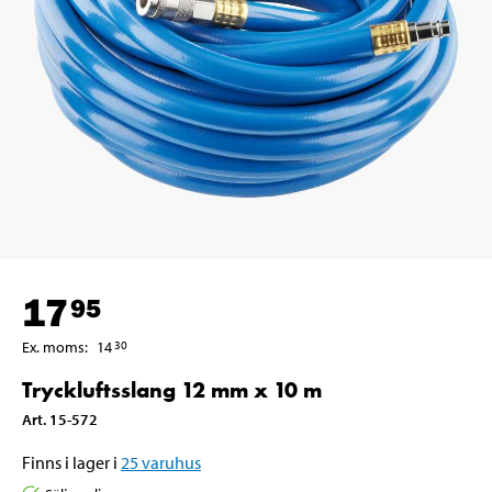
17
95
Ex. moms
:
14
30
Tryckluftsslang 12 mm x 10 m
Art
.
15-572
Finns i lager i
25
varuhus