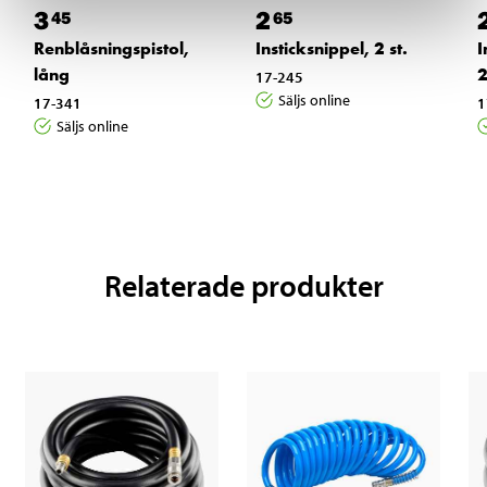
3
2
45
65
Renblåsningspistol,
Insticksnippel, 2 st.
I
lång
2
17-245
Säljs online
17-341
1
Säljs online
Relaterade produkter