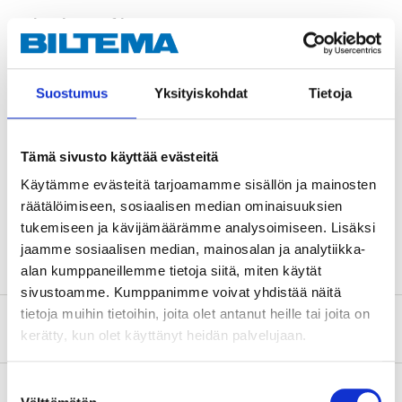
Teknisk specifikation
Diameter
1/2 "
Suostumus
Yksityiskohdat
Tietoja
Invändig diameter
12 mm
Längd
10 m
Tämä sivusto käyttää evästeitä
Arbetstemperatur
-10 – +60 °C
Käytämme evästeitä tarjoamamme sisällön ja mainosten
Max arbetstryck
20 bar
räätälöimiseen, sosiaalisen median ominaisuuksien
Material
PVC
tukemiseen ja kävijämäärämme analysoimiseen. Lisäksi
jaamme sosiaalisen median, mainosalan ja analytiikka-
alan kumppaneillemme tietoja siitä, miten käytät
sivustoamme. Kumppanimme voivat yhdistää näitä
tietoja muihin tietoihin, joita olet antanut heille tai joita on
Om tillverkaren
kerätty, kun olet käyttänyt heidän palvelujaan.
Suostumuksen