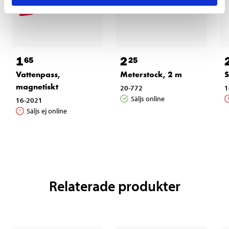
1
2
65
25
Vattenpass,
Meterstock, 2 m
S
magnetiskt
20-772
1
Säljs online
16-2021
Säljs ej online
Relaterade produkter