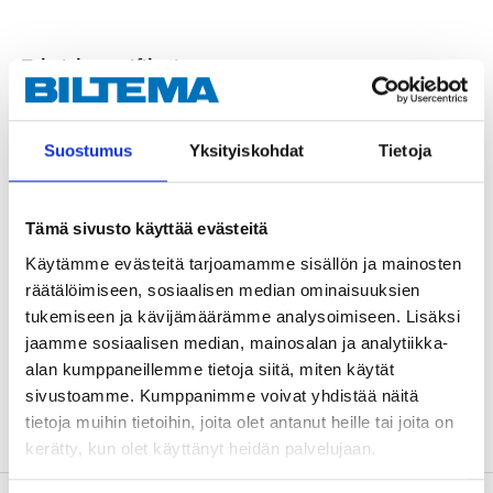
Teknisk specifikation
Material
Aluminium
Suostumus
Yksityiskohdat
Tietoja
Noggrannhet
0,5 mm/m
Mått
Tämä sivusto käyttää evästeitä
Längd
400 mm
Käytämme evästeitä tarjoamamme sisällön ja mainosten
Bredd
50 mm
räätälöimiseen, sosiaalisen median ominaisuuksien
Höjd
20 mm
tukemiseen ja kävijämäärämme analysoimiseen. Lisäksi
jaamme sosiaalisen median, mainosalan ja analytiikka-
Godstjocklek
1,3 mm
alan kumppaneillemme tietoja siitä, miten käytät
Vikt
230 g
sivustoamme. Kumppanimme voivat yhdistää näitä
tietoja muihin tietoihin, joita olet antanut heille tai joita on
kerätty, kun olet käyttänyt heidän palvelujaan.