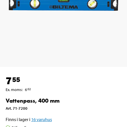
7
55
Ex. moms
:
6
02
Vattenpass, 400 mm
Art
.
71-7200
Finns i lager i
16
varuhus