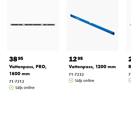
38
12
95
95
Vattenpass, PRO,
Vattenpass, 1200 mm
R
1800 mm
71-7232
7
Säljs online
71-7212
Säljs online