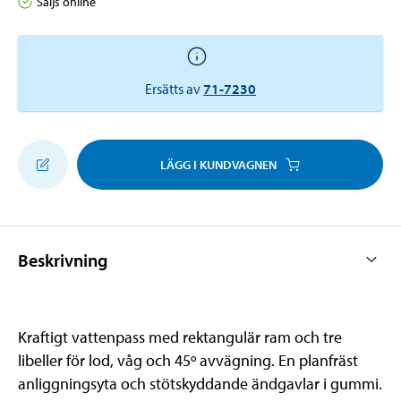
Säljs online
Ersätts av
71-7230
LÄGG I KUNDVAGNEN
Beskrivning
Kraftigt vattenpass med rektangulär ram och tre
libeller för lod, våg och 45º avvägning. En planfräst
anliggningsyta och stötskyddande ändgavlar i gummi.