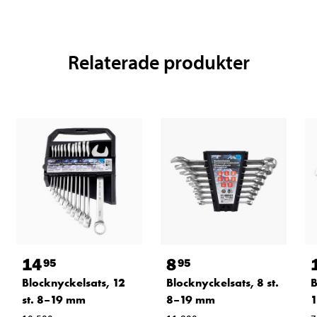
Relaterade produkter
14
8
95
95
Blocknyckelsats, 12
Blocknyckelsats, 8 st.
B
st. 8–19 mm
8–19 mm
1