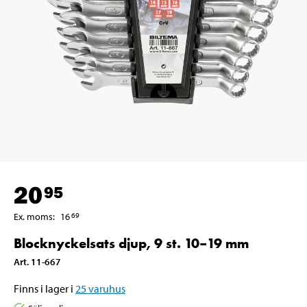
20
95
Ex. moms
:
16
69
Blocknyckelsats djup, 9 st. 10–19 mm
Art
.
11-667
Finns i lager i
25
varuhus