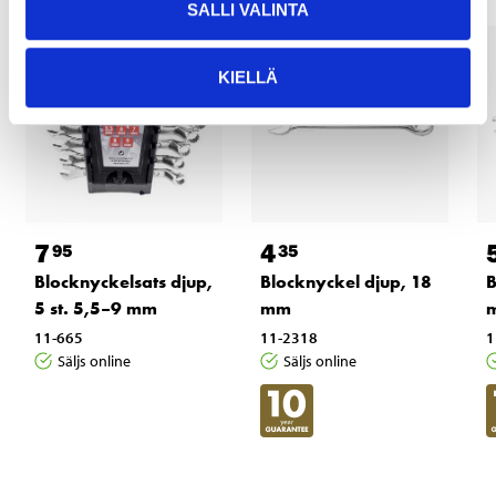
SALLI VALINTA
KIELLÄ
7
4
95
35
Blocknyckelsats djup,
Blocknyckel djup, 18
B
5 st. 5,5–9 mm
mm
11-665
11-2318
1
Säljs online
Säljs online