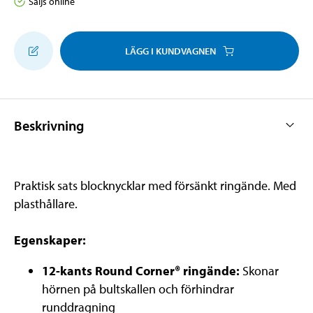
Säljs online
LÄGG I KUNDVAGNEN
Beskrivning
Praktisk sats blocknycklar med försänkt ringände. Med
plasthållare.
Egenskaper:
12-kants Round Corner® ringände:
Skonar
hörnen på bultskallen och förhindrar
runddragning