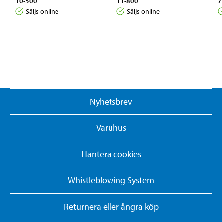
10-500
11-800
7
Säljs online
Säljs online
Nyhetsbrev
Varuhus
Hantera cookies
Whistleblowing System
Returnera eller ångra köp