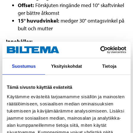
Offset:
Förskjuten ringände med 10° skaftvinkel
ger bättre åtkomst
15° huvudvinkel:
medger 30° omtagsvinkel på
bult och mutter
Innehåller:
9 st. blocknycklar 10–19 mm:
10, 11, 12, 13, 14, 15,
16, 17 och 19 mm.
Suostumus
Yksityiskohdat
Tietoja
Teknisk specifikation
Tämä sivusto käyttää evästeitä
Käytämme evästeitä tarjoamamme sisällön ja mainosten
Material
CrV-stål
räätälöimiseen, sosiaalisen median ominaisuuksien
Hårdhet
42 HRC
tukemiseen ja kävijämäärämme analysoimiseen. Lisäksi
Storlek
10–19 mm
jaamme sosiaalisen median, mainosalan ja analytiikka-
alan kumppaneillemme tietoja siitä, miten käytät
Antal
9 st.
sivustoamme. Kumppanimme voivat yhdistää näitä