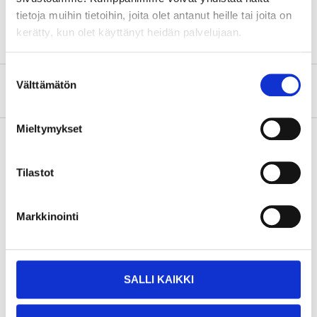
Standard
DIN3113B
tietoja muihin tietoihin, joita olet antanut heille tai joita on
kerätty, kun olet käyttänyt heidän palvelujaan.
Suostumuksen
Välttämätön
valinta
Om tillverkaren
Mieltymykset
Köp & Hämta
Tilastot
Köp & Hämta i ditt varuhus inom 2 timmar!
LÄS MER
Markkinointi
Andra kunder köpte också
SALLI KAIKKI