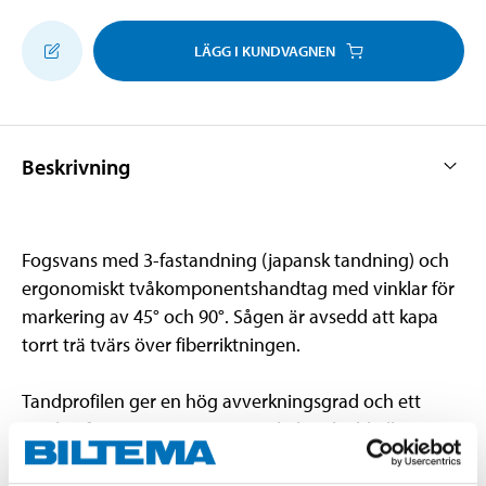
LÄGG I KUNDVAGNEN
Beskrivning
Fogsvans med 3-fastandning (japansk tandning) och
ergonomiskt tvåkomponentshandtag med vinklar för
markering av 45° och 90°. Sågen är avsedd att kapa
torrt trä tvärs över fiberriktningen.
Tandprofilen ger en hög avverkningsgrad och ett
mycket fint snitt. Levereras med plastskydd till
tänderna.