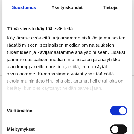
Suostumus
Yksityiskohdat
Tietoja
Teknisk specifikation
Tämä sivusto käyttää evästeitä
Längd
450 mm
Käytämme evästeitä tarjoamamme sisällön ja mainosten
Tjocklek
0,85 mm (Blad)
räätälöimiseen, sosiaalisen median ominaisuuksien
tukemiseen ja kävijämäärämme analysoimiseen. Lisäksi
Tandning
Japansk, 11 tpi
jaamme sosiaalisen median, mainosalan ja analytiikka-
alan kumppaneillemme tietoja siitä, miten käytät
sivustoamme. Kumppanimme voivat yhdistää näitä
tietoja muihin tietoihin, joita olet antanut heille tai joita on
Om tillverkaren
kerätty, kun olet käyttänyt heidän palvelujaan.
Suostumuksen
Välttämätön
valinta
Köp & Hämta
Mieltymykset
Köp & Hämta i ditt varuhus inom 2 timmar!