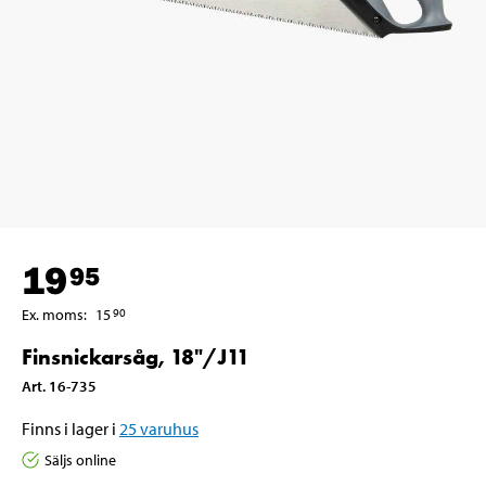
19
95
Ex. moms
:
15
90
Finsnickarsåg, 18"/J11
Art
.
16-735
Finns i lager i
25
varuhus
Säljs online