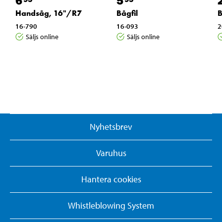
6
5
Handsåg, 16"/R7
Bågfil
B
16-790
16-093
2
Säljs online
Säljs online
Nyhetsbrev
Varuhus
Hantera cookies
Whistleblowing System