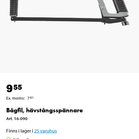
9
55
Ex. moms
:
7
61
Bågfil, hävstångsspännare
Art
.
16-090
Finns i lager i
25
varuhus