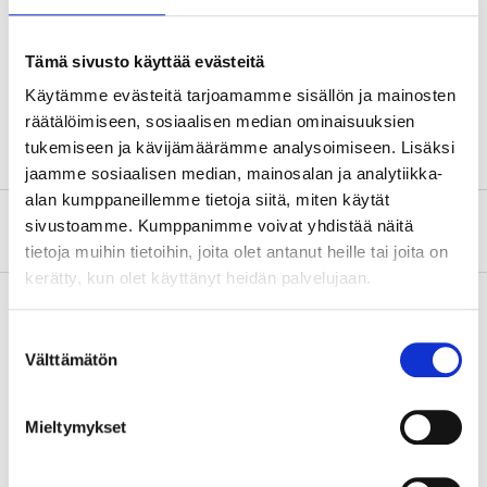
Bladlängd
305 mm (12")
Tämä sivusto käyttää evästeitä
Tandning
24 tpi
Käytämme evästeitä tarjoamamme sisällön ja mainosten
Hårdhet
35 ±5 HRC
räätälöimiseen, sosiaalisen median ominaisuuksien
tukemiseen ja kävijämäärämme analysoimiseen. Lisäksi
jaamme sosiaalisen median, mainosalan ja analytiikka-
alan kumppaneillemme tietoja siitä, miten käytät
sivustoamme. Kumppanimme voivat yhdistää näitä
Om tillverkaren
tietoja muihin tietoihin, joita olet antanut heille tai joita on
kerätty, kun olet käyttänyt heidän palvelujaan.
Suostumuksen
Köp & Hämta
Välttämätön
valinta
Köp & Hämta i ditt varuhus inom 2 timmar!
LÄS MER
Mieltymykset