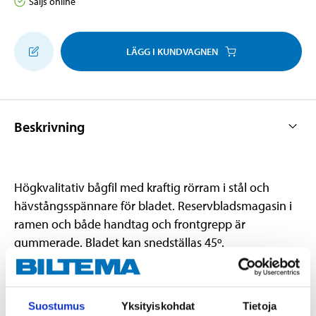
Säljs online
LÄGG I KUNDVAGNEN
Beskrivning
Högkvalitativ bågfil med kraftig rörram i stål och
hävstångsspännare för bladet. Reservbladsmagasin i
ramen och både handtag och frontgrepp är
gummerade. Bladet kan snedställas 45º.
Teknisk specifikation
Suostumus
Yksityiskohdat
Tietoja