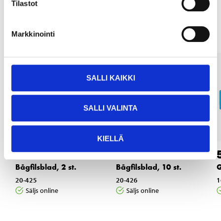
Tilastot
Andra kunder köpte också
Markkinointi
SALLI KAIKKI
SALLI VALINTA
KIELLÄ
2
11
95
95
Bågfilsblad, 2 st.
Bågfilsblad, 10 st.
G
20-425
20-426
1
Säljs online
Säljs online