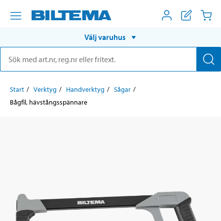
Välj varuhus
Start
Verktyg
Handverktyg
Sågar
Bågfil, hävstångsspännare