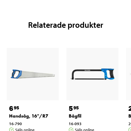
Relaterade produkter
6
5
95
95
Handsåg, 16"/R7
Bågfil
B
16-790
16-093
2
Säljs online
Säljs online