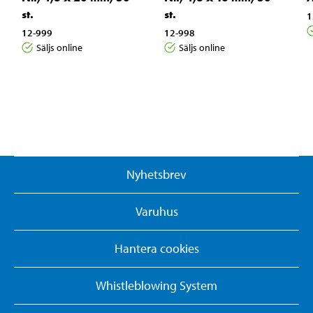
st.
st.
1
12-999
12-998
Säljs online
Säljs online
Nyhetsbrev
Varuhus
Hantera cookies
Whistleblowing System