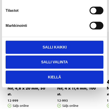
Andra kunder köpte också
Tilastot
Markkinointi
SALLI KAIKKI
SALLI VALINTA
KIELLÄ
4
4
95
45
Nit, 4,8 x 20 mm, 50
Nit, 4 x 11,4 mm, 100
N
st.
st.
s
12-999
12-993
1
Säljs online
Säljs online