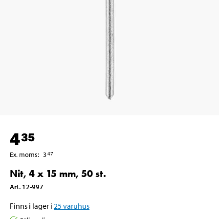
4
35
Ex. moms
:
3
47
Nit, 4 x 15 mm, 50 st.
Art
.
12-997
Finns i lager i
25
varuhus