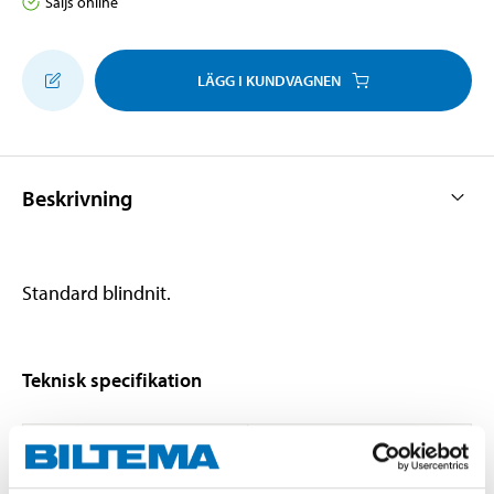
Säljs online
LÄGG I KUNDVAGNEN
Beskrivning
Standard blindnit.
Teknisk specifikation
Diameter
4 mm
Längd
15 mm