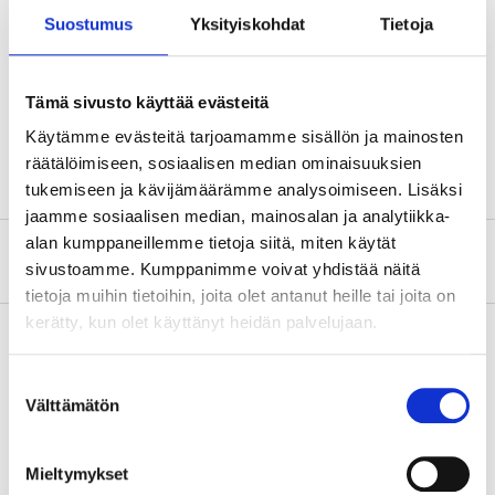
Diameter
9,1 mm (huvud)
Suostumus
Yksityiskohdat
Tietoja
Material
Aluminium
Typ
4 x 15
Tämä sivusto käyttää evästeitä
Antal
50 st.
Käytämme evästeitä tarjoamamme sisällön ja mainosten
räätälöimiseen, sosiaalisen median ominaisuuksien
tukemiseen ja kävijämäärämme analysoimiseen. Lisäksi
jaamme sosiaalisen median, mainosalan ja analytiikka-
alan kumppaneillemme tietoja siitä, miten käytät
Om tillverkaren
sivustoamme. Kumppanimme voivat yhdistää näitä
tietoja muihin tietoihin, joita olet antanut heille tai joita on
kerätty, kun olet käyttänyt heidän palvelujaan.
Suostumuksen
Köp & Hämta
Välttämätön
valinta
Köp & Hämta i ditt varuhus inom 2 timmar!
LÄS MER
Mieltymykset