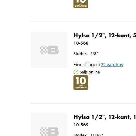
Hylsa 1/2", 12-kant, 
10-568
Storlek
:
5/8
"
Finns i lager i
22
varuhus
Säljs online
Hylsa 1/2", 12-kant, 
10-569
Storlek
:
11/16
"