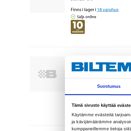
Finns i lager i
18
varuhus
Säljs online
Hylsa 1/2", 12-kant, 
10-565
Storlek
:
7/16
"
Suostumus
Finns i lager i
21
varuhus
Säljs online
Tämä sivusto käyttää eväste
Käytämme evästeitä tarjoama
ja kävijämäärämme analysoim
kumppaneillemme tietoja siitä