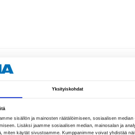
7/16"
Yksityiskohdat
itä
mme sisällön ja mainosten räätälöimiseen, sosiaalisen median
iseen. Lisäksi jaamme sosiaalisen median, mainosalan ja analy
, miten käytät sivustoamme. Kumppanimme voivat yhdistää näitä t