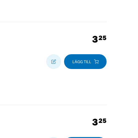
3
25
LÄGG TILL
3
25