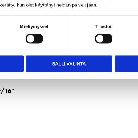
n kerätty, kun olet käyttänyt heidän palvelujaan.
1/2"
Mieltymykset
Tilastot
SALLI VALINTA
9/16"