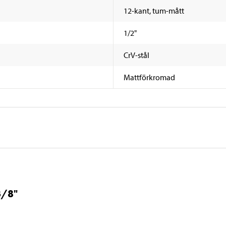
12-kant, tum-mått
1/2"
CrV-stål
Mattförkromad
3/8"