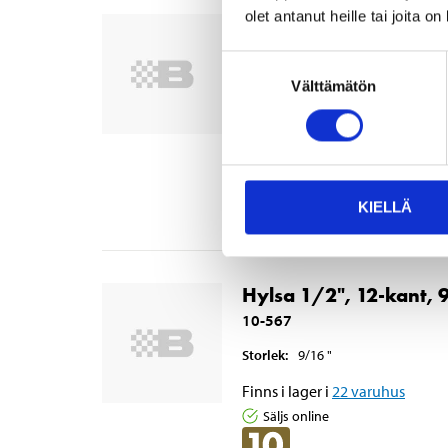
olet antanut heille tai joita o
Hylsa 1/2", 12-kant, 
10-566
Suostumuksen
Storlek
:
1/2
"
Välttämätön
valinta
Finns i lager i
16
varuhus
Säljs online
KIELLÄ
Hylsa 1/2", 12-kant, 
10-567
Storlek
:
9/16
"
Finns i lager i
22
varuhus
Säljs online