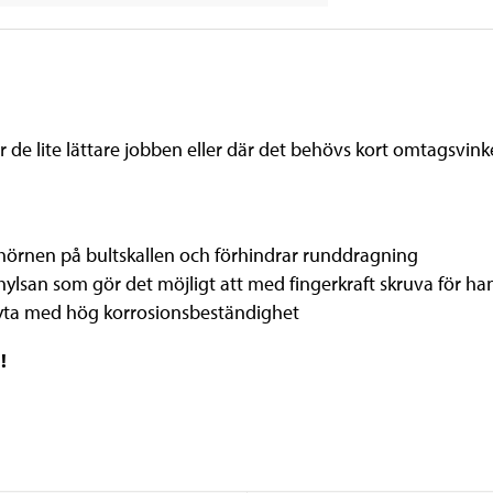
de lite lättare jobben eller där det behövs kort omtagsvink
hörnen på bultskallen och förhindrar runddragning
hylsan som gör det möjligt att med fingerkraft skruva för ha
ri yta med hög korrosionsbeständighet
g!