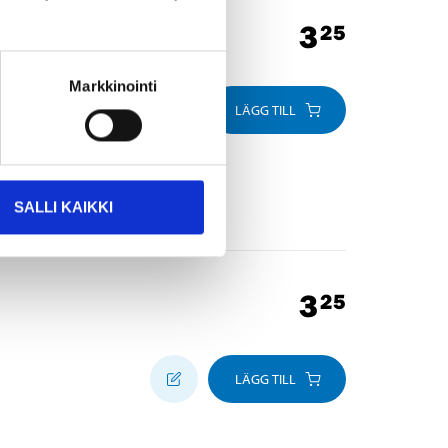
3
25
Markkinointi
LÄGG TILL
SALLI KAIKKI
3
25
LÄGG TILL