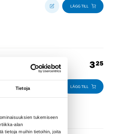
LÄGG TILL
3
25
LÄGG TILL
Tietoja
 ominaisuuksien tukemiseen
tiikka-alan
ietoja muihin tietoihin, joita