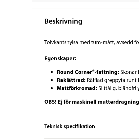
Beskrivning
Tolvkantshylsa med tum-mått, avsedd för 
Egenskaper:
Round Corner®-fattning:
Skonar 
Raklättrad:
Räfflad greppyta runt 
Mattförkromad:
Slittålig, bländf
OBS! Ej för maskinell mutterdragnin
Teknisk specifikation