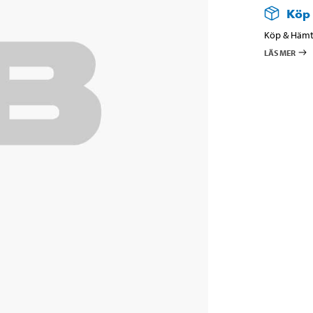
Köp
Köp & Hämta
LÄS MER