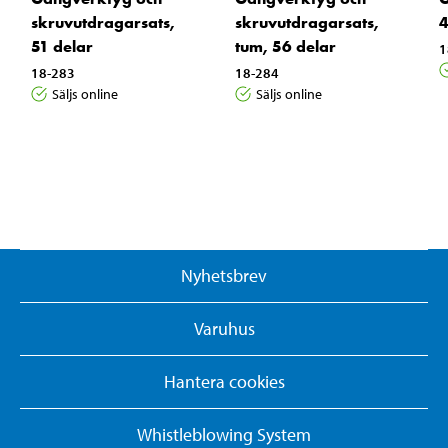
skruvutdragarsats,
skruvutdragarsats,
4
51 delar
tum, 56 delar
1
18-283
18-284
Säljs online
Säljs online
Nyhetsbrev
Varuhus
Hantera cookies
Whistleblowing System