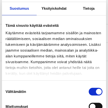
Suostumus
Yksityiskohdat
Tietoja
Tämä sivusto käyttää evästeitä
Säkerhetsinformation och övriga dokument
Käytämme evästeitä tarjoamamme sisällön ja mainosten
räätälöimiseen, sosiaalisen median ominaisuuksien
tukemiseen ja kävijämäärämme analysoimiseen. Lisäksi
jaamme sosiaalisen median, mainosalan ja analytiikka-
Om tillverkaren
alan kumppaneillemme tietoja siitä, miten käytät
sivustoamme. Kumppanimme voivat yhdistää näitä
tietoja muihin tietoihin, joita olet antanut heille tai joita on
kerätty, kun olet käyttänyt heidän palvelujaan.
Köp & Hämta
Suostumuksen
Köp & Hämta i ditt varuhus inom 2 timmar!
Välttämätön
valinta
LÄS MER
Mieltymykset