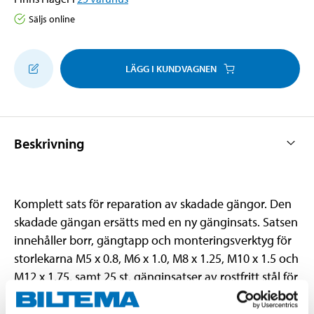
Säljs online
LÄGG I KUNDVAGNEN
Beskrivning
Komplett sats för reparation av skadade gängor. Den
skadade gängan ersätts med en ny gänginsats. Satsen
innehåller borr, gängtapp och monteringsverktyg för
storlekarna M5 x 0.8, M6 x 1.0, M8 x 1.25, M10 x 1.5 och
M12 x 1.75, samt 25 st. gänginsatser av rostfritt stål för
vardera storlekarna M5-M10 och 10 st. för storlek M12.
Levereras i kraftig plåtväska.