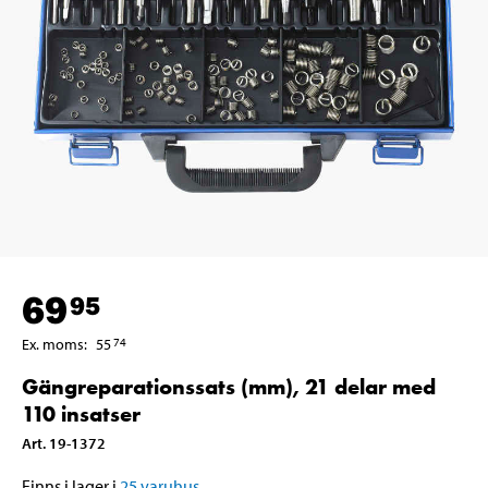
69
95
Ex. moms
:
55
74
Gängreparationssats (mm), 21 delar med
110 insatser
Art
.
19-1372
Finns i lager i
25
varuhus