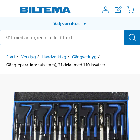
Välj varuhus
Start
Verktyg
Handverktyg
Gängverktyg
Gängreparationssats (mm), 21 delar med 110 insatser