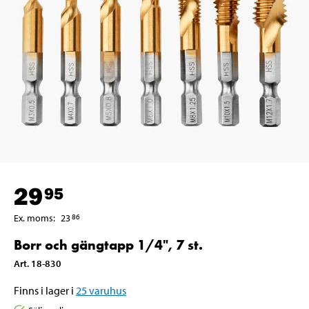
29
95
Ex. moms
:
23
86
Borr och gängtapp 1/4", 7 st.
Art
.
18-830
Finns i lager i
25
varuhus