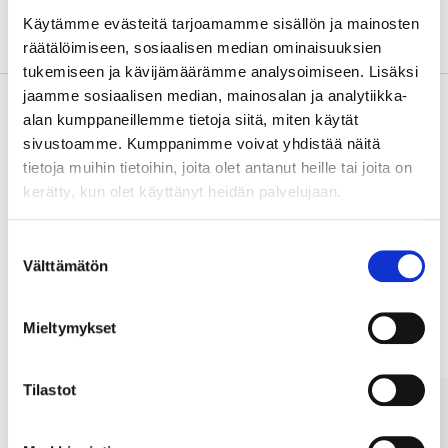
Käytämme evästeitä tarjoamamme sisällön ja mainosten
Om tillverkaren
räätälöimiseen, sosiaalisen median ominaisuuksien
tukemiseen ja kävijämäärämme analysoimiseen. Lisäksi
jaamme sosiaalisen median, mainosalan ja analytiikka-
alan kumppaneillemme tietoja siitä, miten käytät
sivustoamme. Kumppanimme voivat yhdistää näitä
Köp & Hämta
tietoja muihin tietoihin, joita olet antanut heille tai joita on
Köp & Hämta i ditt varuhus inom 2 timmar!
kerätty, kun olet käyttänyt heidän palvelujaan.
LÄS MER
Suostumuksen
Välttämätön
valinta
Andra kunder köpte också
Mieltymykset
Tilastot