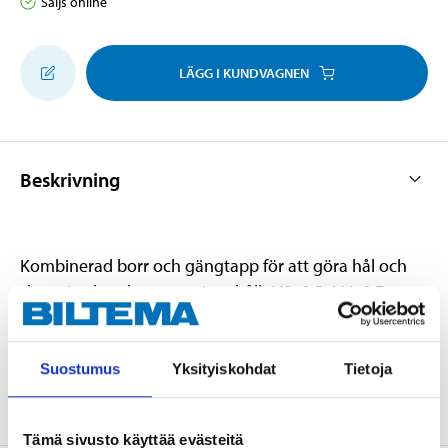
Säljs online
LÄGG I KUNDVAGNEN
Beskrivning
Kombinerad borr och gängtapp för att göra hål och
skapa jordpunkter m.m. Innehåll: M3x0.5, M4x0.7,
M5x0.8, M6x1.0, M8x1.25, M10x1.5, M12x1.75.
Suostumus
Yksityiskohdat
Tietoja
Tämä sivusto käyttää evästeitä