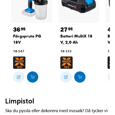
36
27
44
95
95
Färgspruta PG
Batteri MultiX 18
Bat
18V
V, 2,0 Ah
V, 
18-547
18-333
18-
Limpistol
Ska du pyssla eller dekorera med mosaik? Då tycker vi