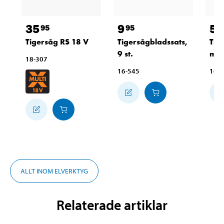
35
9
5
95
95
9
Tigersåg RS 18 V
Tigersågbladssats,
Tig
9 st.
mm,
18-307
16-545
16-
ALLT INOM ELVERKTYG
Relaterade artiklar