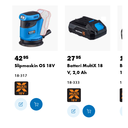
42
27
16
95
95
Slipmaskin OS 18V
Batteri MultiX 18
Bat
V, 2,0 Ah
18
18-317
18-333
18-