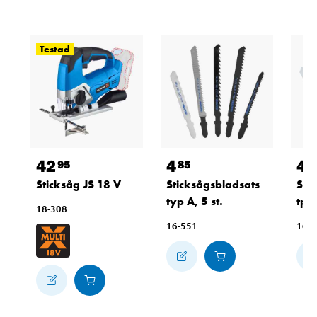
Testad
42
4
4
95
85
8
Sticksåg JS 18 V
Sticksågsbladsats
Sti
typ A, 5 st.
tpi,
18-308
16-551
16-