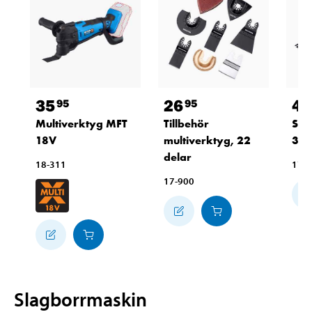
35
26
4
95
95
6
Multiverktyg MFT
Tillbehör
Såg
18V
multiverktyg, 22
34
delar
18-311
17-
17-900
Slagborrmaskin