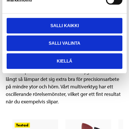
Multiverktyg
SALLI KAIKKI
Multiverktyget kommer snabbt att bli din bästa
verktygsvän eftersom det har flera olika
SALLI VALINTA
användningsområden. Beroende på vilket verktyg
som du har utrustat ditt multiverktyg med så kan du
KIELLÄ
använda det för att skära, slipa, polera, kapa, fräsa
eller skrapa. Tack vare att multiverktyget är smalt och
långt så lämpar det sig extra bra för precisionsarbete
på mindre ytor och hörn. Vårt multiverktyg har ett
oscillerande rörelsemönster, vilket ger ett fint resultat
när du exempelvis slipar.
Testad