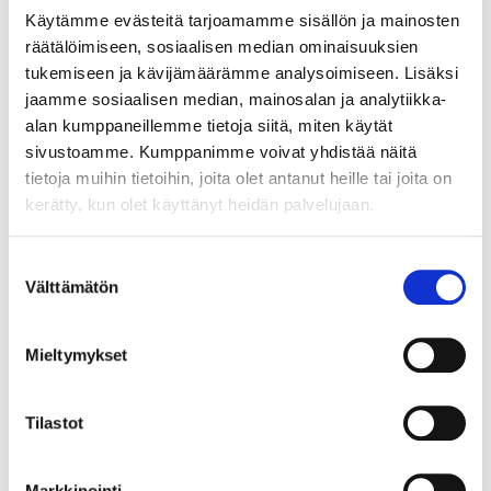
mindre snickeriarbete.
Käytämme evästeitä tarjoamamme sisällön ja mainosten
räätälöimiseen, sosiaalisen median ominaisuuksien
tukemiseen ja kävijämäärämme analysoimiseen. Lisäksi
jaamme sosiaalisen median, mainosalan ja analytiikka-
alan kumppaneillemme tietoja siitä, miten käytät
sivustoamme. Kumppanimme voivat yhdistää näitä
tietoja muihin tietoihin, joita olet antanut heille tai joita on
kerätty, kun olet käyttänyt heidän palvelujaan.
Suostumuksen
26
27
44
95
95
Välttämätön
valinta
Limpistol GG 18V
Batteri MultiX 18
Bat
V, 2,0 Ah
V, 
18-553
Mieltymykset
18-333
18-
Tilastot
Markkinointi