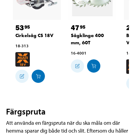
53
47
27
95
95
Cirkelsåg CS 18V
Sågklinga 400
Bat
mm, 60T
V, 
18-313
16-4001
18-
Färgspruta
Att använda en färgspruta när du ska måla om där
hemma sparar dig både tid och slit. Eftersom du håller