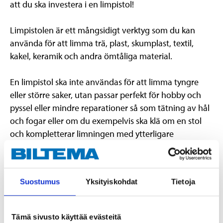
att du ska investera i en limpistol!
Limpistolen är ett mångsidigt verktyg som du kan
använda för att limma trä, plast, skumplast, textil,
kakel, keramik och andra ömtåliga material.
En limpistol ska inte användas för att limma tyngre
eller större saker, utan passar perfekt för hobby och
pyssel eller mindre reparationer så som tätning av hål
och fogar eller om du exempelvis ska klä om en stol
och kompletterar limningen med ytterligare
infästning.
En stor fördel med en limpistol är att verktyget går
Suostumus
Yksityiskohdat
Tietoja
snabbt att använda, det torkar snabbt och du kan
använda limpistolen med hög precision, vilket gör att
du kan använda den för såväl fina hantverk som
Tämä sivusto käyttää evästeitä