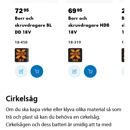
72
69
26
95
95
Borr och
Borr och
Bor
skruvdragare BL
skruvdragare HDB
skr
DD 18V
18V
18
18-450
18-319
18-
Cirkelsåg
Om du ska kapa virke eller klyva olika material så som
trä och plast så kan du behöva en cirkelsåg.
Cirkelsågen och dess batteri är smidig att ta med