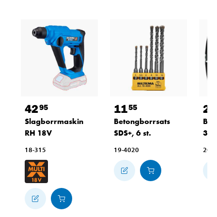
42
11
24
95
55
Slagborrmaskin
Betongborrsats
Borr
RH 18V
SDS+, 6 st.
30 
18-315
19-4020
20-