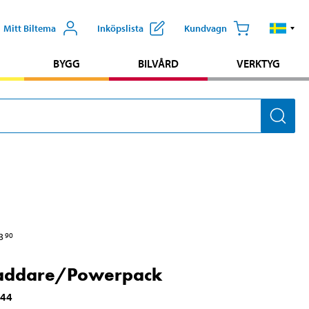
Mitt Biltema
Inköpslista
Kundvagn
BYGG
BILVÅRD
VERKTYG
3
90
addare/Powerpack
144