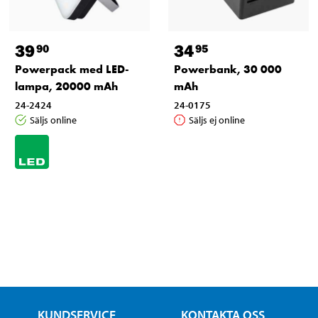
39
34
90
95
Powerpack med LED-
Powerbank, 30 000
lampa, 20000 mAh
mAh
24-2424
24-0175
Säljs online
Säljs ej online
KUNDSERVICE
KONTAKTA OSS