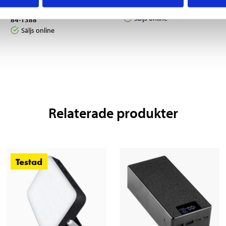
pack
84-1385
Säljs online
84-1388
Säljs online
Relaterade produkter
Testad