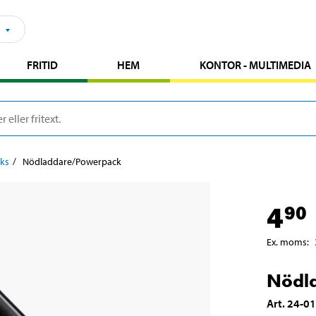
FRITID
HEM
KONTOR - MULTIMEDIA
ks
Nödladdare/Powerpack
4
90
Ex. moms
:
Nödl
Art
.
24-0