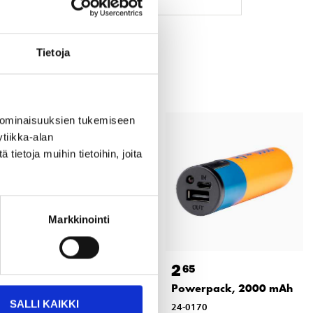
Tietoja
 ominaisuuksien tukemiseen
tiikka-alan
ietoja muihin tietoihin, joita
Markkinointi
2
2
25
65
Lock till förvaringslåda
Powerpack, 2000 mAh
28-440, 28-441 och 28-
SALLI KAIKKI
24-0170