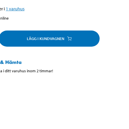
r i
1
varuhus
online
LÄGG I KUNDVAGNEN
 & Hämta
 i ditt varuhus inom 2 timmar!