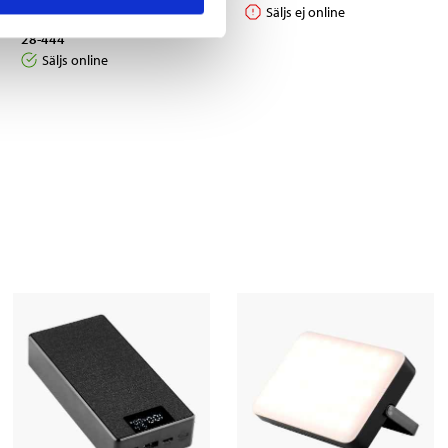
442
Säljs ej online
28-444
Säljs online