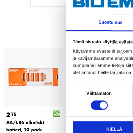
Suostumus
Tämä sivusto käyttää eväste
Käytämme evästeitä tarjoama
ja kävijämäärämme analysoim
kumppaneillemme tietoja siitä
olet antanut heille tai joita o
Suostumuksen
Välttämätön
valinta
2
7
75
55
AA/LR6 alkaliskt
AA/LR6 Alkalist batteri,
batteri, 10-pack
40-pack
KIELLÄ