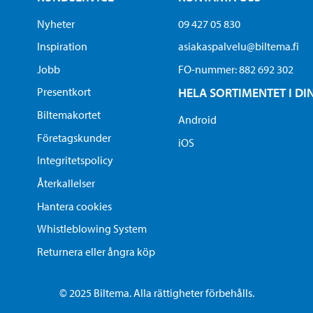
Nyheter
09 427 05 830
Inspiration
asiakaspalvelu@biltema.fi
Jobb
FO-nummer:​ 882 692 302
Presentkort
HELA SORTIMENTET I DI
Biltemakortet
Android
Företagskunder
iOS
Integritetspolicy
Återkallelser
Hantera cookies
Whistleblowing System
Returnera eller ångra köp
© 2025 Biltema. Alla rättigheter förbehålls.