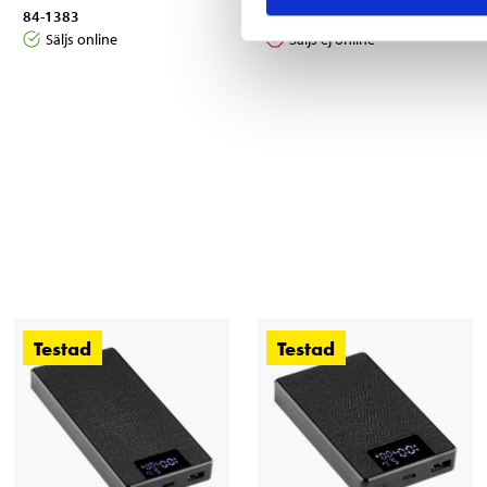
84-1383
84-1381
Säljs online
Säljs ej online
Testad
Testad