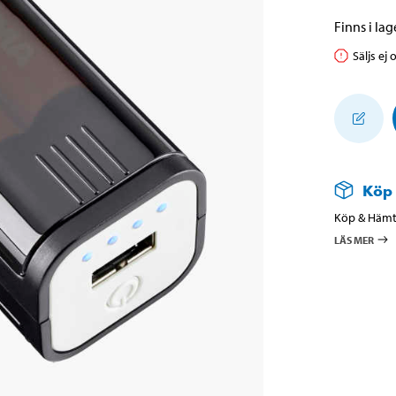
Finns i lage
Säljs ej 
Köp
Köp & Hämta
LÄS MER