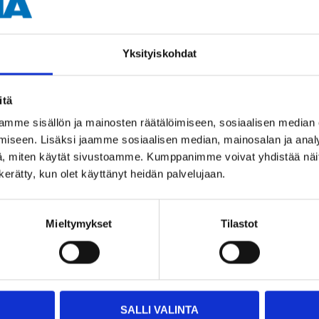
Yksityiskohdat
Andra kunder köpte också
itä
mme sisällön ja mainosten räätälöimiseen, sosiaalisen median
iseen. Lisäksi jaamme sosiaalisen median, mainosalan ja analy
, miten käytät sivustoamme. Kumppanimme voivat yhdistää näitä t
n kerätty, kun olet käyttänyt heidän palvelujaan.
Mieltymykset
Tilastot
7
1
55
55
Laddningsbart AA-
AA/LR6 Alkaliskt
batteri, 2450 mAh, 4-
batteri, 4-pack
SALLI VALINTA