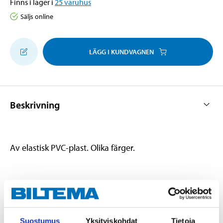
Finns i lager i
25
varuhus
Säljs online
LÄGG I KUNDVAGNEN
Beskrivning
Av elastisk PVC-plast. Olika färger.
Teknisk specifikation
Antal
6 st.
Suostumus
Yksityiskohdat
Tietoja