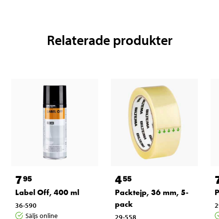
Relaterade produkter
7
4
95
55
Label Off, 400 ml
Packtejp, 36 mm, 5-
P
pack
36-590
2
Säljs online
29-558