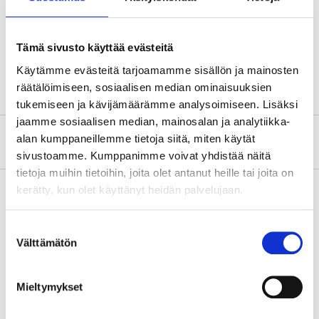
Längd
5 m
Bredd
15 mm
Tämä sivusto käyttää evästeitä
Tjocklek
0,18 mm
Käytämme evästeitä tarjoamamme sisällön ja mainosten
räätälöimiseen, sosiaalisen median ominaisuuksien
tukemiseen ja kävijämäärämme analysoimiseen. Lisäksi
jaamme sosiaalisen median, mainosalan ja analytiikka-
alan kumppaneillemme tietoja siitä, miten käytät
Om tillverkaren
sivustoamme. Kumppanimme voivat yhdistää näitä
tietoja muihin tietoihin, joita olet antanut heille tai joita on
kerätty, kun olet käyttänyt heidän palvelujaan.
Köp & Hämta
Suostumuksen
Välttämätön
valinta
Köp & Hämta i ditt varuhus inom 2 timmar!
LÄS MER
Mieltymykset