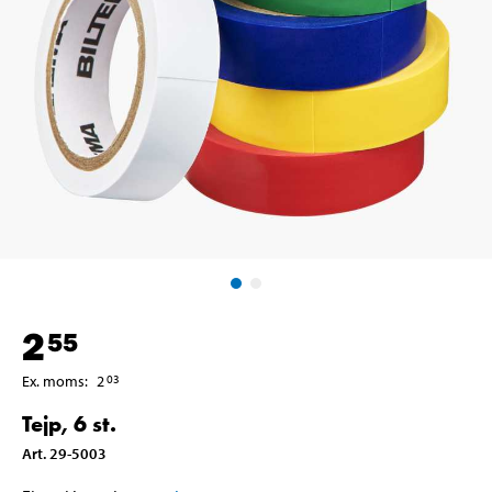
2
55
Ex. moms
:
2
03
Tejp, 6 st.
Art
.
29-5003